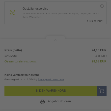
Gestaltungsservice
All-inclusive: Unsere Kreativen gestalten Designs, Logos, etc. nach
Ihren Wünschen.
1149,72
EUR
Preis (netto)
24,10
EUR
19% MwSt.
4,58
EUR
Gesamtpreis
28,68
EUR
(inkl. MwSt.)
Keine versteckten Kosten:
Gesamtgewicht ca. 1,594 kg
Papiergewichtsrechner
IN DEN WARENKORB
Angebot drucken