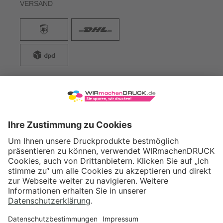
VERSAND
WIRmachenDRUCK GmbH
Illerstraße 15
71522 Backnang
Tel.: +49 (0) 711 995 982 - 20
Fax: +49 (0) 711 995 982 - 21
SOCIAL MEDIA