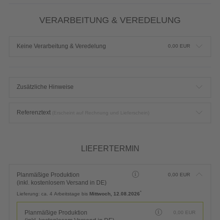
VERARBEITUNG & VEREDELUNG
Keine Verarbeitung & Veredelung
0,00
EUR
Zusätzliche Hinweise
Referenztext
(Erscheint auf Rechnung und Lieferschein)
LIEFERTERMIN
Planmäßige Produktion
0,00
EUR
(inkl. kostenlosem Versand in DE)
*
Lieferung:
ca. 4 Arbeitstage bis
Mittwoch, 12.08.2026
Planmäßige Produktion
0,00
EUR