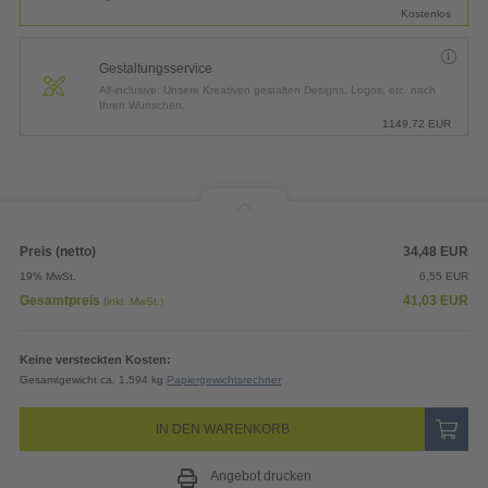
Kostenlos
Gestaltungsservice
All-inclusive: Unsere Kreativen gestalten Designs, Logos, etc. nach
Ihren Wünschen.
1149,72
EUR
Preis (netto)
34,48
EUR
19% MwSt.
6,55
EUR
Gesamtpreis
41,03
EUR
(inkl. MwSt.)
Keine versteckten Kosten:
Gesamtgewicht ca. 1,594 kg
Papiergewichtsrechner
IN DEN WARENKORB
Angebot drucken