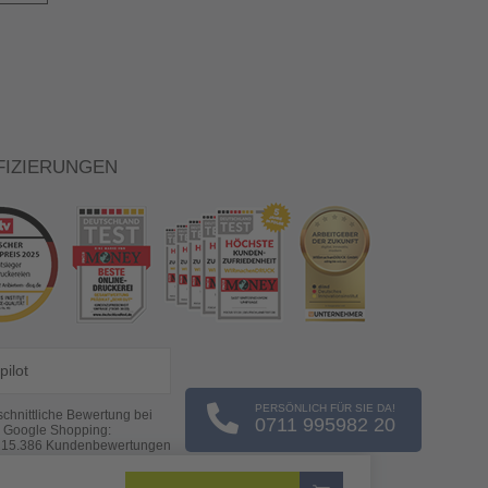
FIZIERUNGEN
pilot
PERSÖNLICH FÜR SIE DA!
chnittliche Bewertung bei
0711 995982 20
Google Shopping:
s
15.386
Kundenbewertungen
(Stand: 08.08.2026)