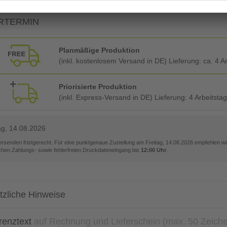
RTERMIN
Planmäßige Produktion
(inkl. kostenlosem Versand in DE) Lieferung:
ca. 4 A
Priorisierte Produktion
(inkl. Express-Versand in DE) Lieferung:
4 Arbeitsta
ag, 14.08.2026
versenden fristgerecht. Für eine punktgenaue Zustellung am
Freitag, 14.08.2026
empfehlen wir
ichen Zahlungs- sowie fehlerfreien Druckdateneingang bis
12:00 Uhr
.
tzliche Hinweise
renztext
auf Rechnung und Lieferschein (max. 50 Zeich