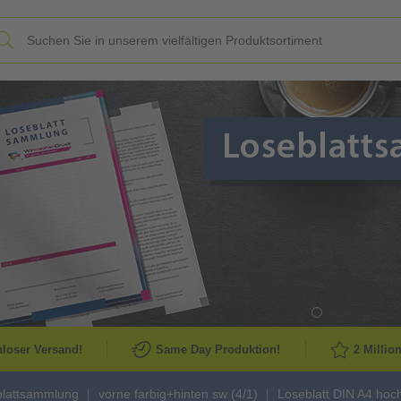
Slide
loser Versand!
Same Day Produktion!
2 Millio
blattsammlung
vorne farbig+hinten sw (4/1)
Loseblatt DIN A4 hoch