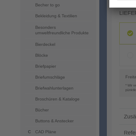
Becher to go
LIEFE
Bekleidung & Textilien
Besonders
umweltfreundliche Produkte
Bierdeckel
Blöcke
Briefpapier
Freit
Briefumschläge
* Wir 
Briefwahlunterlagen
pünktl
Broschüren & Kataloge
Bücher
Zusä
Buttons & Anstecker
CAD Pläne
Refe