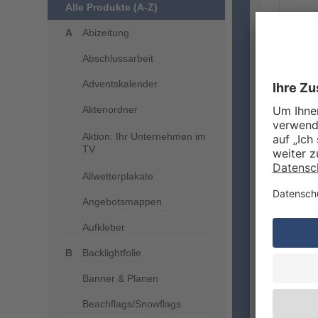
Alle Produkte (A-Z)
Abizeitung
Abschlussarbeit
ZUSA
Adventskalender
Aktenordner
Aktion: Ihr Unternehmen im
TV
Allwetterplakate
Angebotsmappen
Aufkleber
VERA
Backlightfolie
Banner & Planen
Beachflags/Snowflags