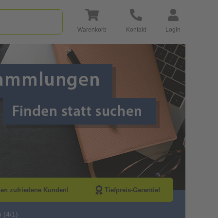
Warenkorb
Kontakt
Login
Go to Next Sli
nen zufriedene Kunden!
Tiefpreis-Garantie!
 (4/1)