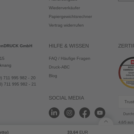
Wiederverkäufer
Papiergewichtsrechner
Vertrag widerrufen
HILFE & WISSEN
ZERTI
enDRUCK GmbH
 15
FAQ / Häufige Fragen
knang
Druck-ABC
Blog
0) 711 995 982 - 20
0) 711 995 982 - 21
SOCIAL MEDIA
Trust
Durchs
4,6/5 au
etto)
33,64
EUR