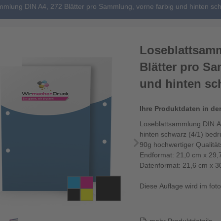
mmlung DIN A4, 272 Blätter pro Sammlung, vorne farbig und hinten sch
Loseblattsamm
Blätter pro S
und hinten sch
Ihre Produktdaten in de
Loseblattsammlung DIN A4
hinten schwarz (4/1) bedr
90g hochwertiger Qualitä
Endformat: 21,0 cm x 29,
Datenformat: 21,6 cm x 3
Diese Auflage wird im fotor
Die Loseblattsa...