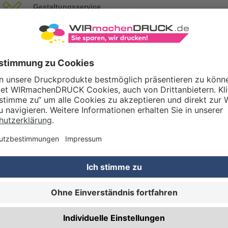
Gestaltungsservice
Unser Kreativteam gestaltet Druckdaten, Logos etc. nach Ihren Wünsc
TZOPTIONEN
Qualitätskontrolle (von Experten empf.)
Rechnung zusätzlich per Post
RBEITUNG & VEREDELUNG
Abheftlochung (2 Loch)