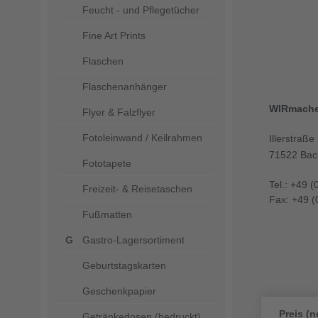
Feucht - und Pflegetücher
Fine Art Prints
Flaschen
Flaschenanhänger
WIRmach
Flyer & Falzflyer
Fotoleinwand / Keilrahmen
Illerstraße
71522 Bac
Fototapete
Tel.: +49 (
Freizeit- & Reisetaschen
Fax: +49 (
Fußmatten
Gastro-Lagersortiment
Geburtstagskarten
Geschenkpapier
Preis (n
Getränkedosen (bedruckt)