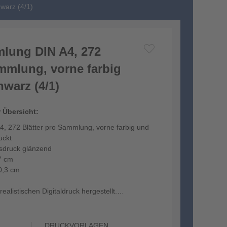
warz (4/1)
lung DIN A4, 272
ammlung, vorne farbig
warz (4/1)
r Übersicht:
, 272 Blätter pro Sammlung, vorne farbig und
uckt
tsdruck glänzend
7 cm
0,3 cm
ealistischen Digitaldruck hergestellt.
DRUCKVORLAGEN