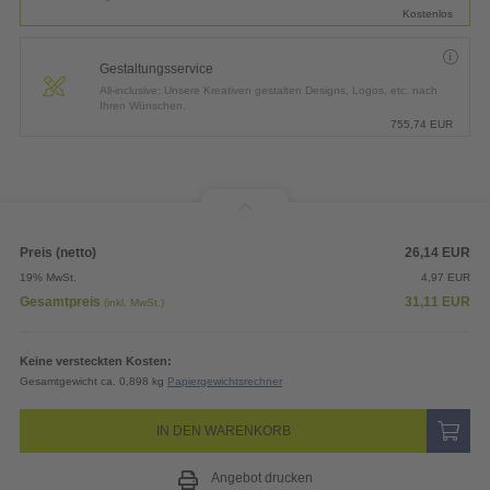
Kostenlos
Gestaltungsservice
All-inclusive: Unsere Kreativen gestalten Designs, Logos, etc. nach
Ihren Wünschen.
755,74
EUR
Preis (netto)
26,14
EUR
19% MwSt.
4,97
EUR
Gesamtpreis
31,11
EUR
(inkl. MwSt.)
Keine versteckten Kosten:
Gesamtgewicht ca. 0,898 kg
Papiergewichtsrechner
IN DEN WARENKORB
Angebot drucken