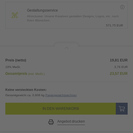
Gestaltungsservice
All-inclusive: Unsere Kreativen gestalten Designs, Logos, etc. nach
Ihren Wünschen.
571,75
EUR
Preis (netto)
19,81
EUR
19% MwSt.
3,76
EUR
Gesamtpreis
23,57
EUR
(inkl. MwSt.)
Keine versteckten Kosten:
Gesamtgewicht ca. 0,606 kg
Papiergewichtsrechner
IN DEN WARENKORB
Angebot drucken