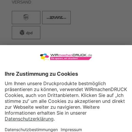
VERSAND
WIRmachenDRUCK GmbH
Illerstraße 15
71522 Backnang
Tel.: +49 (0) 711 995 982 - 20
Fax: +49 (0) 711 995 982 - 21
SOCIAL MEDIA