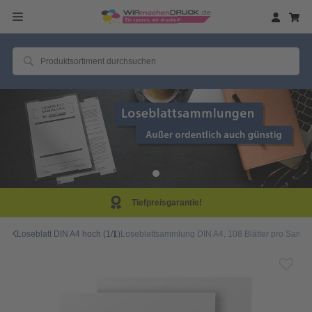
Tiefpreisgarantie!
Loseblatt DIN A4 hoch (1/1)
Loseblattsammlung DIN A4, 108 Blätter pro Samml