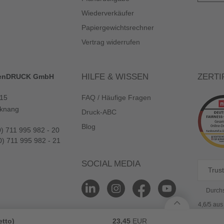
Wiederverkäufer
Papiergewichtsrechner
Vertrag widerrufen
HILFE & WISSEN
ZERTI
enDRUCK GmbH
 15
FAQ / Häufige Fragen
knang
Druck-ABC
Blog
0) 711 995 982 - 20
0) 711 995 982 - 21
SOCIAL MEDIA
Trust
Durchs
4,6/5 au
etto)
23,45
EUR