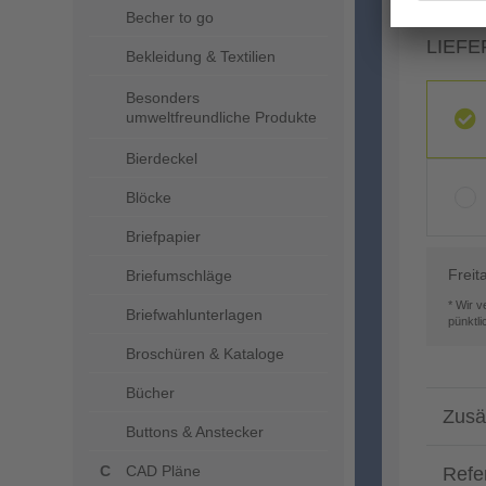
Becher to go
LIEFE
Bekleidung & Textilien
Besonders
umweltfreundliche Produkte
Bierdeckel
Blöcke
Briefpapier
Freit
Briefumschläge
* Wir 
Briefwahlunterlagen
pünktl
Broschüren & Kataloge
Bücher
Zusä
Buttons & Anstecker
CAD Pläne
Refe