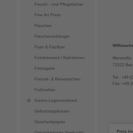
Feucht - und Pflegetücher
Fine Art Prints
Flaschen
Flaschenanhänger
WIRmach
Flyer & Falzflyer
Fotoleinwand / Keilrahmen
Illerstraße
71522 Bac
Fototapete
Tel.: +49 (
Freizeit- & Reisetaschen
Fax: +49 (
Fußmatten
Gastro-Lagersortiment
Geburtstagskarten
Geschenkpapier
Preis (n
Getränkedosen (bedruckt)