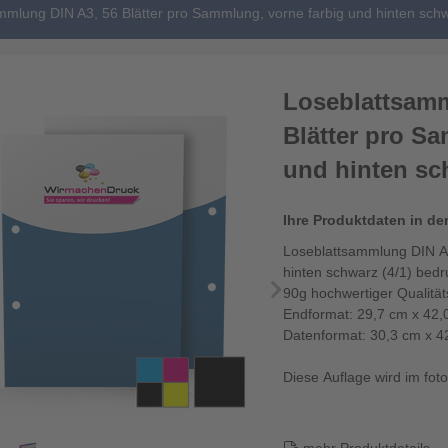
mmlung DIN A3, 56 Blätter pro Sammlung, vorne farbig und hinten schw
Loseblattsamm
Blätter pro S
und hinten sch
Ihre Produktdaten in de
Loseblattsammlung DIN A3
hinten schwarz (4/1) bedr
90g hochwertiger Qualitä
Endformat: 29,7 cm x 42,
Datenformat: 30,3 cm x 4
Diese Auflage wird im fotor
Die Loseblattsam...