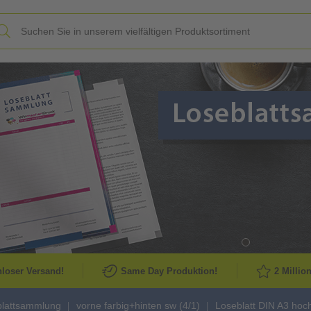
Slide
loser Versand!
Same Day Produktion!
2 Millio
blattsammlung
vorne farbig+hinten sw (4/1)
Loseblatt DIN A3 hoch