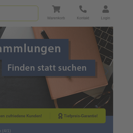
Warenkorb
Kontakt
Login
Go to Next Sli
nen zufriedene Kunden!
Tiefpreis-Garantie!
 (4/1)