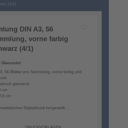
arz (4/1)
lung DIN A3, 56
ammlung, vorne farbig
warz (4/1)
r Übersicht:
, 56 Blätter pro Sammlung, vorne farbig und
uckt
tsdruck glänzend
0 cm
2,6 cm
ealistischen Digitaldruck hergestellt.
DRUCKVORLAGEN