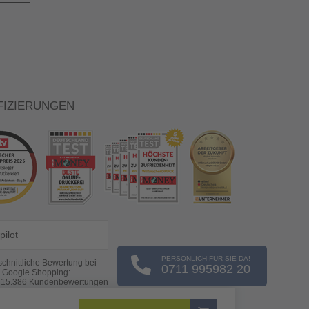
FIZIERUNGEN
pilot
PERSÖNLICH FÜR SIE DA!
chnittliche Bewertung bei
0711 995982 20
Google Shopping:
s
15.386
Kundenbewertungen
(Stand: 08.08.2026)