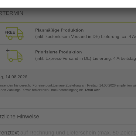
RTERMIN
Planmäßige Produktion
(inkl. kostenlosem Versand in DE) Lieferung:
ca. 4 A
Priorisierte Produktion
(inkl. Express-Versand in DE) Lieferung:
4 Arbeitsta
ag, 14.08.2026
versenden fristgerecht. Für eine punktgenaue Zustellung am
Freitag, 14.08.2026
empfehlen wir
ichen Zahlungs- sowie fehlerfreien Druckdateneingang bis
12:00 Uhr
.
tzliche Hinweise
renztext
auf Rechnung und Lieferschein (max. 50 Zeich