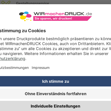
Gestaltungsservice
Unser Kreativteam gestaltet Druckdaten, Logos etc. nach Ihren Wünsc
TZOPTIONEN
Qualitätskontrolle (von Experten empf.)
Rechnung zusätzlich per Post
RBEITUNG & VEREDELUNG
Abheftlochung (2 Loch)