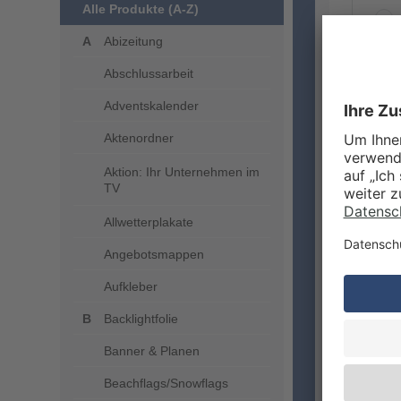
Alle Produkte (A-Z)
Abizeitung
Abschlussarbeit
ZUSA
Adventskalender
Aktenordner
Aktion: Ihr Unternehmen im
TV
Allwetterplakate
Angebotsmappen
Aufkleber
VERA
Backlightfolie
Banner & Planen
Beachflags/Snowflags