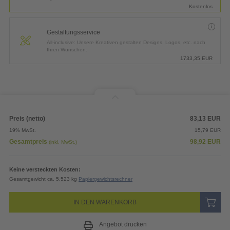
Kostenlos
Gestaltungsservice
All-inclusive: Unsere Kreativen gestalten Designs, Logos, etc. nach
Ihren Wünschen.
1733,35
EUR
Preis (netto)
83,13
EUR
19% MwSt.
15,79
EUR
Gesamtpreis
98,92
EUR
(inkl. MwSt.)
Keine versteckten Kosten:
Gesamtgewicht ca. 5,523 kg
Papiergewichtsrechner
IN DEN WARENKORB
Angebot drucken