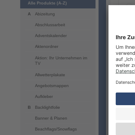
Alle Produkte (A-Z)
Abizeitung
Abschlussarbeit
ZUSA
Adventskalender
Aktenordner
Aktion: Ihr Unternehmen im
TV
Allwetterplakate
Angebotsmappen
Aufkleber
VERA
Backlightfolie
Banner & Planen
Beachflags/Snowflags