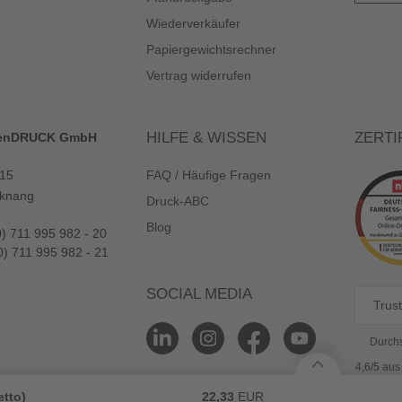
Wiederverkäufer
Papiergewichtsrechner
Vertrag widerrufen
HILFE & WISSEN
ZERTI
enDRUCK GmbH
 15
FAQ / Häufige Fragen
knang
Druck-ABC
Blog
0) 711 995 982 - 20
0) 711 995 982 - 21
SOCIAL MEDIA
Trust
Durchs
4,6/5 au
etto)
22,33
EUR