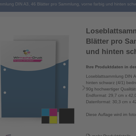
mmlung DIN A3, 46 Blätter pro Sammlung, vorne farbig und hinten schw
Loseblattsamm
Blätter pro S
und hinten sch
Ihre Produktdaten in de
Loseblattsammlung DIN A3
hinten schwarz (4/1) bedr
90g hochwertiger Qualitä
Endformat: 29,7 cm x 42,
Datenformat: 30,3 cm x 4
Diese Auflage wird im fotor
Die Loseblattsam...