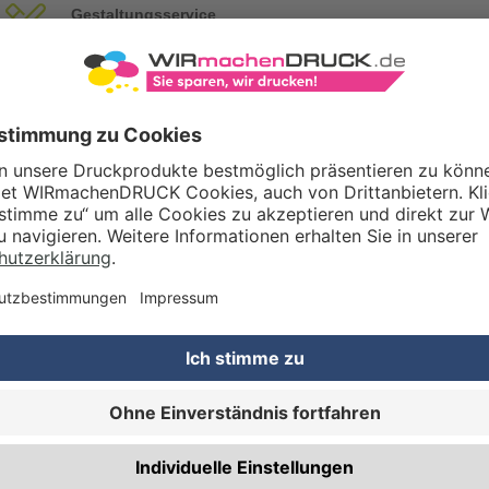
Gestaltungsservice
Unser Kreativteam gestaltet Druckdaten, Logos etc. nach Ihren Wünsc
TZOPTIONEN
Qualitätskontrolle (von Experten empf.)
Rechnung zusätzlich per Post
RBEITUNG & VEREDELUNG
Abheftlochung (2 Loch)