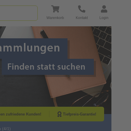
Warenkorb
Kontakt
Login
Go to Next Sli
nen zufriedene Kunden!
Tiefpreis-Garantie!
 (4/1)