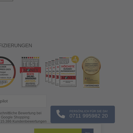
FIZIERUNGEN
pilot
PERSÖNLICH FÜR SIE DA!
chnittliche Bewertung bei
0711 995982 20
Google Shopping:
s
15.386
Kundenbewertungen
(Stand: 08.08.2026)