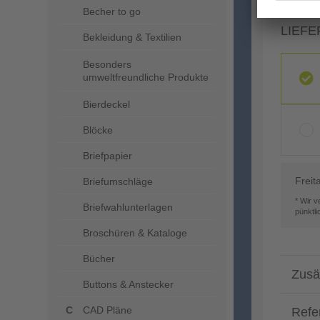
Becher to go
LIEFE
Bekleidung & Textilien
Besonders
umweltfreundliche Produkte
Bierdeckel
Blöcke
Briefpapier
Freit
Briefumschläge
* Wir 
Briefwahlunterlagen
pünktl
Broschüren & Kataloge
Bücher
Zusä
Buttons & Anstecker
CAD Pläne
Refe