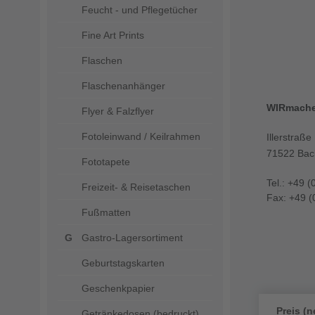
Feucht - und Pflegetücher
Fine Art Prints
Flaschen
Flaschenanhänger
WIRmach
Flyer & Falzflyer
Fotoleinwand / Keilrahmen
Illerstraße
71522 Bac
Fototapete
Tel.: +49 (
Freizeit- & Reisetaschen
Fax: +49 (
Fußmatten
Gastro-Lagersortiment
Geburtstagskarten
Geschenkpapier
Preis (n
Getränkedosen (bedruckt)