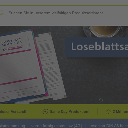
Slide
loser Versand!
Same Day Produktion!
2 Millio
blattsammlung
vorne farbig+hinten sw (4/1)
Loseblatt DIN A3 hoch