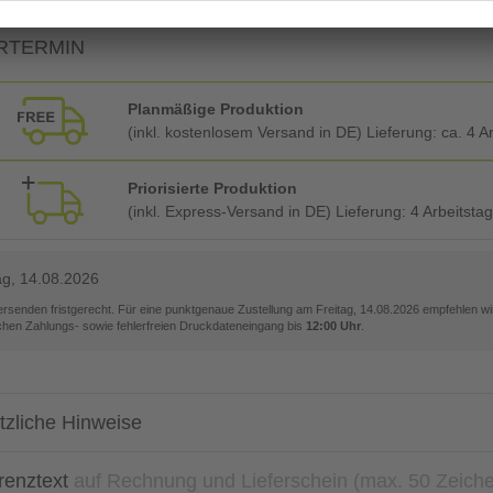
RTERMIN
Planmäßige Produktion
(inkl. kostenlosem Versand in DE) Lieferung:
ca. 4 A
Priorisierte Produktion
(inkl. Express-Versand in DE) Lieferung:
4 Arbeitsta
ag, 14.08.2026
versenden fristgerecht. Für eine punktgenaue Zustellung am
Freitag, 14.08.2026
empfehlen wir
ichen Zahlungs- sowie fehlerfreien Druckdateneingang bis
12:00 Uhr
.
tzliche Hinweise
renztext
auf Rechnung und Lieferschein (max. 50 Zeich