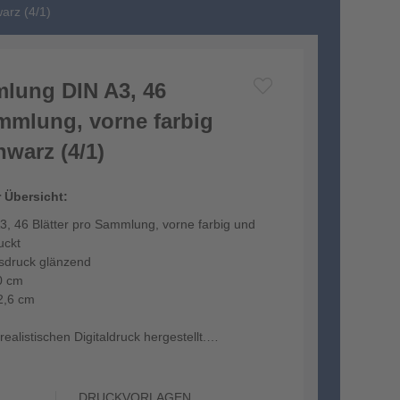
arz (4/1)
lung DIN A3, 46
ammlung, vorne farbig
warz (4/1)
r Übersicht:
, 46 Blätter pro Sammlung, vorne farbig und
uckt
tsdruck glänzend
0 cm
2,6 cm
ealistischen Digitaldruck hergestellt.
DRUCKVORLAGEN