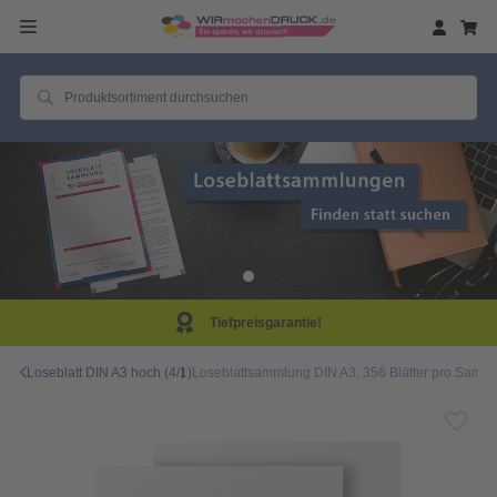
Tiefpreisgarantie!
Loseblatt DIN A3 hoch (4/1)
Loseblattsammlung DIN A3, 356 Blätter pro Sammlu