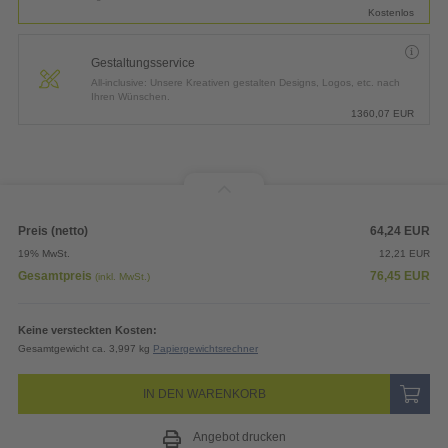
Kostenlos
Gestaltungsservice
All-inclusive: Unsere Kreativen gestalten Designs, Logos, etc. nach
Ihren Wünschen.
1360,07
EUR
Preis (netto)
64,24
EUR
19% MwSt.
12,21
EUR
Gesamtpreis
76,45
EUR
(inkl. MwSt.)
Keine versteckten Kosten:
Gesamtgewicht ca. 3,997 kg
Papiergewichtsrechner
IN DEN WARENKORB
Angebot drucken