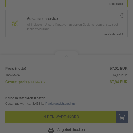
Kostenlos
Gestaltungsservice
All-inclusive: Unsere Kreativen gestalten Designs, Logos, etc. nach
Ihren Wünschen.
1209,23
EUR
Preis (netto)
57,01
EUR
19% MwSt.
10,83
EUR
Gesamtpreis
67,84
EUR
(inkl. MwSt.)
Keine versteckten Kosten:
Gesamtgewicht ca. 3,413 kg
Papiergewichtsrechner
IN DEN WARENKORB
Angebot drucken