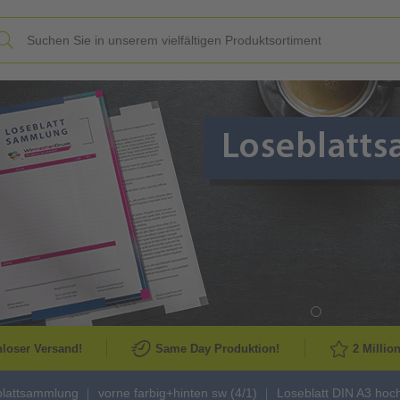
Slide
loser Versand!
Same Day Produktion!
2 Millio
blattsammlung
vorne farbig+hinten sw (4/1)
Loseblatt DIN A3 hoch