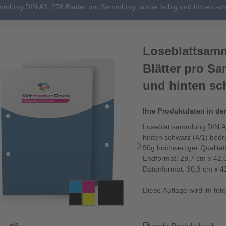
mmlung DIN A3, 276 Blätter pro Sammlung, vorne farbig und hinten sch
Loseblattsamm
Blätter pro S
und hinten sch
Ihre Produktdaten in de
Loseblattsammlung DIN A3
hinten schwarz (4/1) bedr
90g hochwertiger Qualitä
Endformat: 29,7 cm x 42,
Datenformat: 30,3 cm x 4
Diese Auflage wird im fotor
Die Loseblattsa...