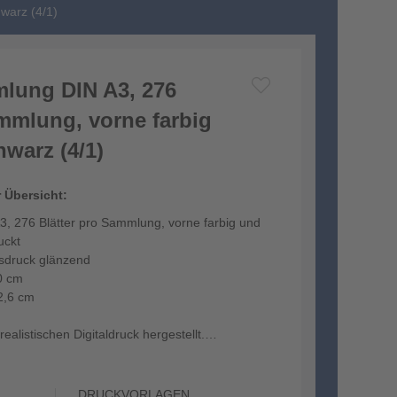
warz (4/1)
lung DIN A3, 276
ammlung, vorne farbig
warz (4/1)
r Übersicht:
, 276 Blätter pro Sammlung, vorne farbig und
uckt
tsdruck glänzend
0 cm
2,6 cm
ealistischen Digitaldruck hergestellt.
DRUCKVORLAGEN