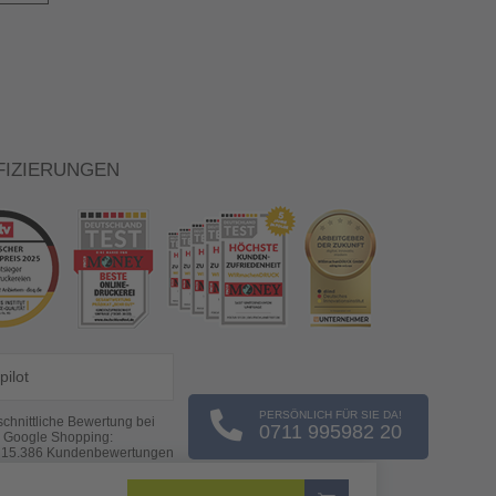
FIZIERUNGEN
pilot
PERSÖNLICH FÜR SIE DA!
chnittliche Bewertung bei
0711 995982 20
Google Shopping:
s
15.386
Kundenbewertungen
(Stand: 06.08.2026)