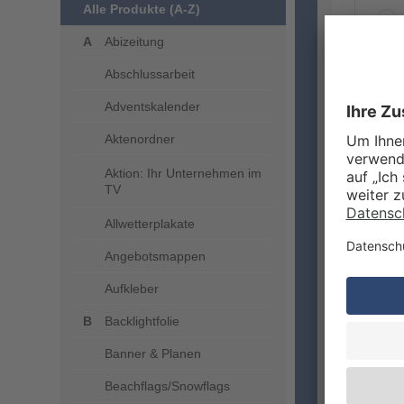
Alle Produkte (A-Z)
Abizeitung
Abschlussarbeit
ZUSA
Adventskalender
Aktenordner
Aktion: Ihr Unternehmen im
TV
Allwetterplakate
Angebotsmappen
Aufkleber
VERA
Backlightfolie
Banner & Planen
Beachflags/Snowflags