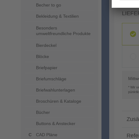
Becher to go
LIEFE
Bekleidung & Textilien
Besonders
umweltfreundliche Produkte
Bierdeckel
Blöcke
Briefpapier
Mittw
Briefumschläge
* Wir 
Briefwahlunterlagen
pünktl
Broschüren & Kataloge
Bücher
Zusä
Buttons & Anstecker
CAD Pläne
Refe