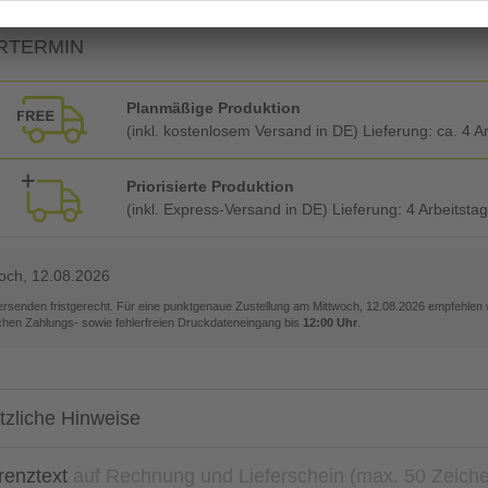
RTERMIN
Planmäßige Produktion
(inkl. kostenlosem Versand in DE) Lieferung:
ca. 4 A
Priorisierte Produktion
(inkl. Express-Versand in DE) Lieferung:
4 Arbeitsta
och, 12.08.2026
versenden fristgerecht. Für eine punktgenaue Zustellung am
Mittwoch, 12.08.2026
empfehlen w
ichen Zahlungs- sowie fehlerfreien Druckdateneingang bis
12:00 Uhr
.
tzliche Hinweise
renztext
auf Rechnung und Lieferschein (max. 50 Zeich