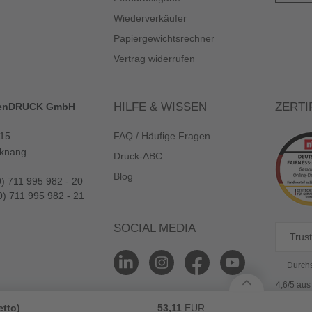
Wiederverkäufer
Papiergewichtsrechner
Vertrag widerrufen
HILFE & WISSEN
ZERTI
enDRUCK GmbH
 15
FAQ / Häufige Fragen
knang
Druck-ABC
Blog
0) 711 995 982 - 20
0) 711 995 982 - 21
SOCIAL MEDIA
Trust
Durchs
4,6/5 au
etto)
53,11
EUR