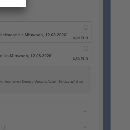
*
rbeitstage bis
Mittwoch, 12.08.2026
0,00 EUR
*
ge bis
Mittwoch, 12.08.2026
6,50 EUR
ir Ihnen einen Express-Versand. Achten Sie bitte auf einen
en)