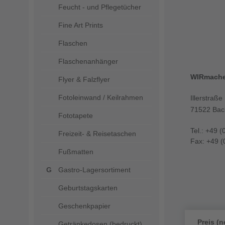
Feucht - und Pflegetücher
Fine Art Prints
Flaschen
Flaschenanhänger
WIRmach
Flyer & Falzflyer
Fotoleinwand / Keilrahmen
Illerstraße
71522 Bac
Fototapete
Tel.: +49 (
Freizeit- & Reisetaschen
Fax: +49 (
Fußmatten
Gastro-Lagersortiment
Geburtstagskarten
Geschenkpapier
Preis (n
Getränkedosen (bedruckt)