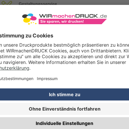
Gestaltungsservice
Unser Kreativteam gestaltet Druckdaten, Logos etc. nach Ihren Wünsc
TZOPTIONEN
Qualitätskontrolle (von Experten empf.)
Rechnung zusätzlich per Post
RBEITUNG & VEREDELUNG
Abheftlochung (2 Loch)