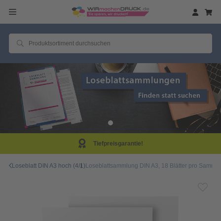
ntie!
Same Day Prod
Loseblatt DIN A3 hoch (4/1)
Loseblattsammlung DIN A3, 18 Blätter pro Sammlun