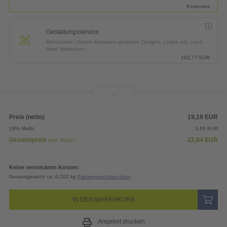
Kostenlos
Gestaltungsservice
All-inclusive: Unsere Kreativen gestalten Designs, Logos, etc. nach
Ihren Wünschen.
192,77
EUR
Preis (netto)
19,19
EUR
19% MwSt.
3,65
EUR
Gesamtpreis
22,84
EUR
(inkl. MwSt.)
Keine versteckten Kosten:
Gesamtgewicht ca. 0,202 kg
Papiergewichtsrechner
IN DEN WARENKORB
Angebot drucken