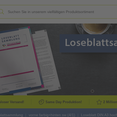
Slide
loser Versand!
Same Day Produktion!
2 Millio
blattsammlung
vorne farbig+hinten sw (4/1)
Loseblatt DIN A3 hoch