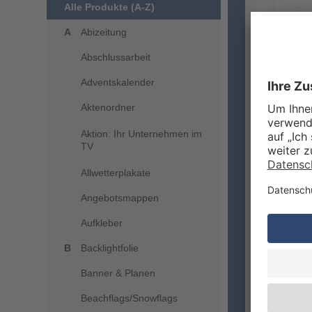
Alle Produkte (A-Z)
Abizeitung
Abschlussarbeit
ZUSA
Adventskalender
Aktenordner
Aktion: Ihr Unternehmen im
TV
Allwetterplakate
Angebotsmappen
Aufkleber
VERA
Backlightfolie
Banner & Planen
Beachflags/Snowflags