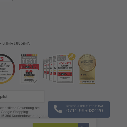
FIZIERUNGEN
pilot
PERSÖNLICH FÜR SIE DA!
chnittliche Bewertung bei
0711 995982 20
Google Shopping:
s
15.386
Kundenbewertungen
(Stand: 08.08.2026)