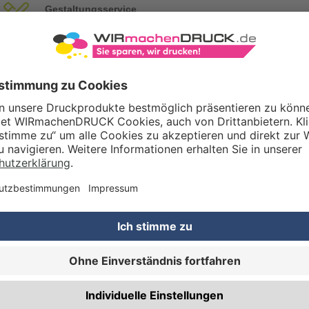
Gestaltungsservice
Unser Kreativteam gestaltet Druckdaten, Logos etc. nach Ihren Wünsc
TZOPTIONEN
Qualitätskontrolle (von Experten empf.)
Rechnung zusätzlich per Post
RBEITUNG & VEREDELUNG
Abheftlochung (2 Loch)