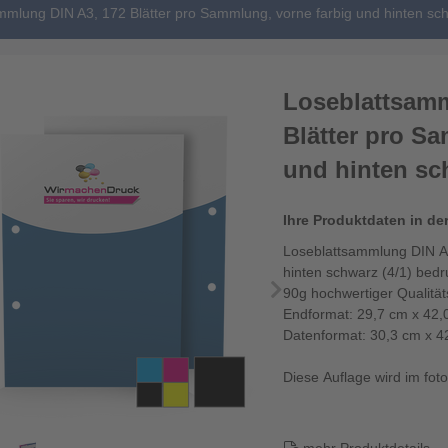
mmlung DIN A3, 172 Blätter pro Sammlung, vorne farbig und hinten sch
Loseblattsamm
Blätter pro S
und hinten sch
Ihre Produktdaten in de
Loseblattsammlung DIN A3
hinten schwarz (4/1) bedr
90g hochwertiger Qualitä
Endformat: 29,7 cm x 42,
Datenformat: 30,3 cm x 4
Diese Auflage wird im fotor
Die Loseblattsa...