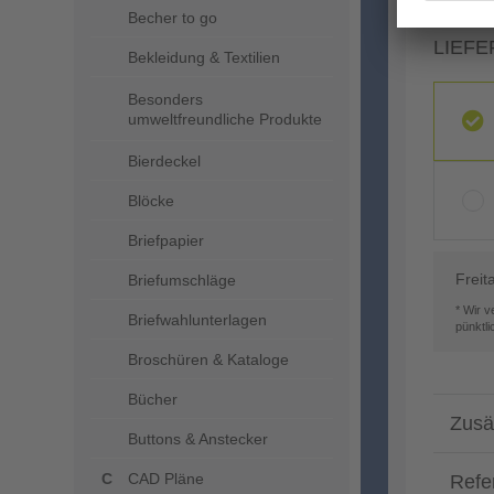
Becher to go
LIEFE
Bekleidung & Textilien
Besonders
umweltfreundliche Produkte
Bierdeckel
Blöcke
Briefpapier
Freit
Briefumschläge
* Wir 
Briefwahlunterlagen
pünktl
Broschüren & Kataloge
Bücher
Zusä
Buttons & Anstecker
CAD Pläne
Refe