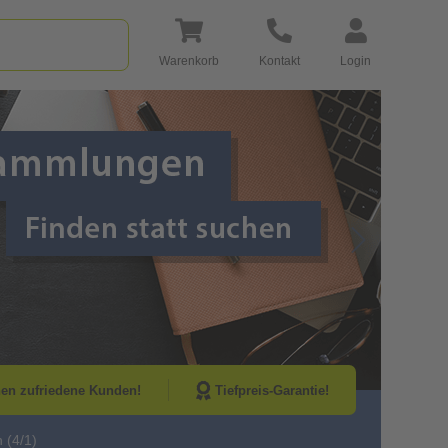
Warenkorb
Kontakt
Login
Go to Next Sli
nen zufriedene Kunden!
Tiefpreis-Garantie!
 (4/1)