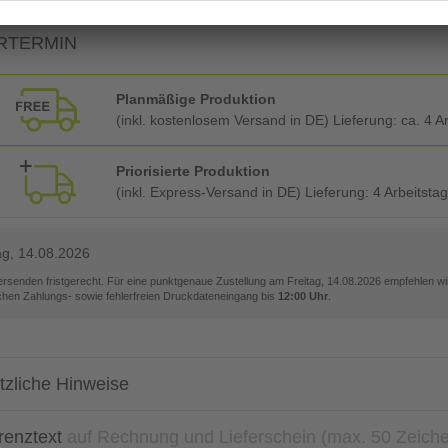
RTERMIN
Planmäßige Produktion
(inkl. kostenlosem Versand in DE) Lieferung:
ca. 4 A
Priorisierte Produktion
(inkl. Express-Versand in DE) Lieferung:
4 Arbeitsta
ag, 14.08.2026
versenden fristgerecht. Für eine punktgenaue Zustellung am
Freitag, 14.08.2026
empfehlen wir
ichen Zahlungs- sowie fehlerfreien Druckdateneingang bis
12:00 Uhr
.
tzliche Hinweise
renztext
auf Rechnung und Lieferschein (max. 50 Zeich