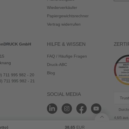
Wiederverkäufer
Papiergewichtsrechner
Vertrag widerrufen
HILFE & WISSEN
ZERTI
enDRUCK GmbH
 15
FAQ / Häufige Fragen
knang
Druck-ABC
Blog
0) 711 995 982 - 20
0) 711 995 982 - 21
SOCIAL MEDIA
Trust
Durchs
4,6/5 au
etto)
38,65
EUR