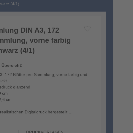
warz (4/1)
lung DIN A3, 172
ammlung, vorne farbig
warz (4/1)
r Übersicht:
, 172 Blätter pro Sammlung, vorne farbig und
uckt
tsdruck glänzend
0 cm
2,6 cm
ealistischen Digitaldruck hergestellt.
DRUCKVORLAGEN