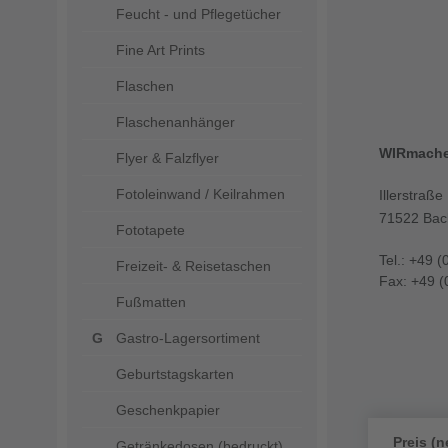
Feucht - und Pflegetücher
Fine Art Prints
Flaschen
Flaschenanhänger
WIRmach
Flyer & Falzflyer
Fotoleinwand / Keilrahmen
Illerstraße
71522 Bac
Fototapete
Tel.: +49 (
Freizeit- & Reisetaschen
Fax: +49 (
Fußmatten
Gastro-Lagersortiment
Geburtstagskarten
Geschenkpapier
Preis (n
Getränkedosen (bedruckt)