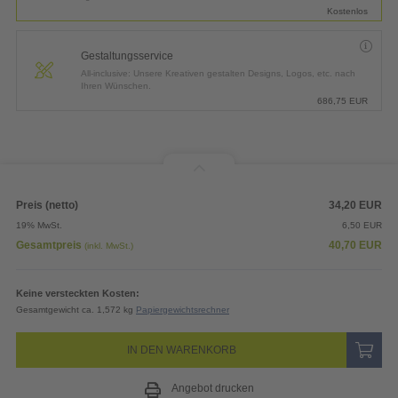
Kostenlos
Gestaltungsservice
All-inclusive: Unsere Kreativen gestalten Designs, Logos, etc. nach
Ihren Wünschen.
686,75
EUR
Preis (netto)
34,20
EUR
19% MwSt.
6,50
EUR
Gesamtpreis
40,70
EUR
(inkl. MwSt.)
Keine versteckten Kosten:
Gesamtgewicht ca. 1,572 kg
Papiergewichtsrechner
IN DEN WARENKORB
Angebot drucken