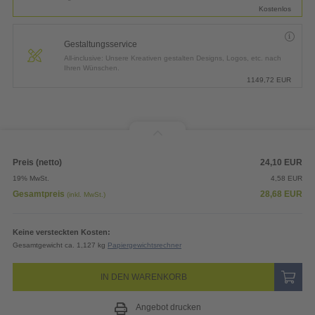
Kostenlos
Gestaltungsservice
All-inclusive: Unsere Kreativen gestalten Designs, Logos, etc. nach
Ihren Wünschen.
1149,72
EUR
Preis (netto)
24,10
EUR
19% MwSt.
4,58
EUR
Gesamtpreis
28,68
EUR
(inkl. MwSt.)
Keine versteckten Kosten:
Gesamtgewicht ca. 1,127 kg
Papiergewichtsrechner
IN DEN WARENKORB
Angebot drucken