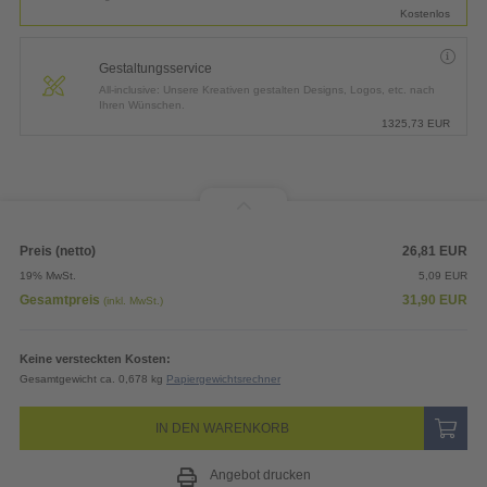
Kostenlos
Gestaltungsservice
All-inclusive: Unsere Kreativen gestalten Designs, Logos, etc. nach
Ihren Wünschen.
1325,73
EUR
Preis (netto)
26,81
EUR
19% MwSt.
5,09
EUR
Gesamtpreis
31,90
EUR
(inkl. MwSt.)
Keine versteckten Kosten:
Gesamtgewicht ca. 0,678 kg
Papiergewichtsrechner
IN DEN WARENKORB
Angebot drucken