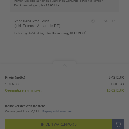
Achten Sie bitte auf einen pünktlichen Zahlungs- sowie fehlerfreien
Druckdateneingang bis
12:00 Uhr
.
Priorisierte Produktion
6,50
EUR
(inkl. Express-Versand in DE)
*
Lieferung:
4 Arbeitstage bis
Donnerstag, 13.08.2026
Preis (netto)
8,42
EUR
19% MwSt.
1,60
EUR
Gesamtpreis
10,02
EUR
(inkl. MwSt.)
Keine versteckten Kosten:
Gesamtgewicht ca. 0,27 kg
Papiergewichtsrechner
IN DEN WARENKORB