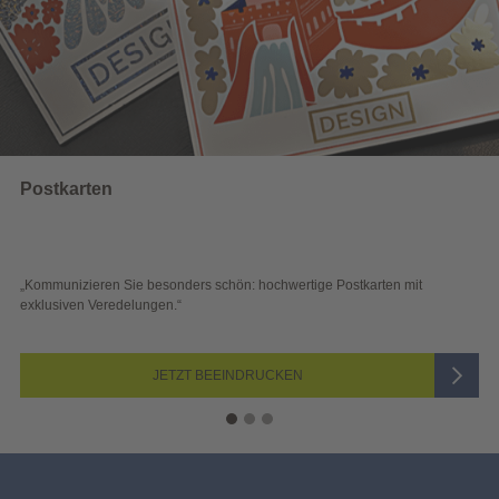
ostkarten
W
ommunizieren Sie besonders schön: hochwertige Postkarten mit
„S
klusiven Veredelungen.“
Bl
JETZT BEEINDRUCKEN