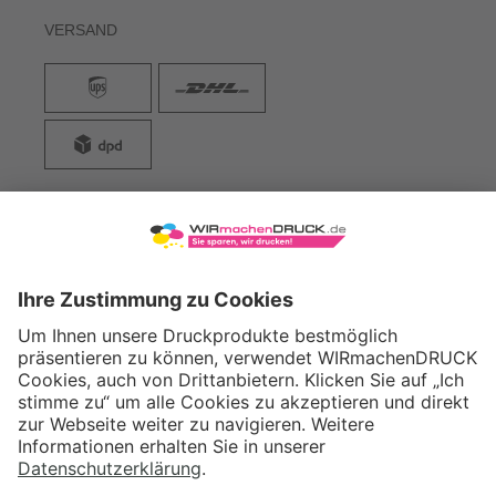
VERSAND
WIRmachenDRUCK GmbH
Illerstraße 15
71522 Backnang
Tel.: +49 (0) 711 995 982 - 20
Fax: +49 (0) 711 995 982 - 21
SOCIAL MEDIA