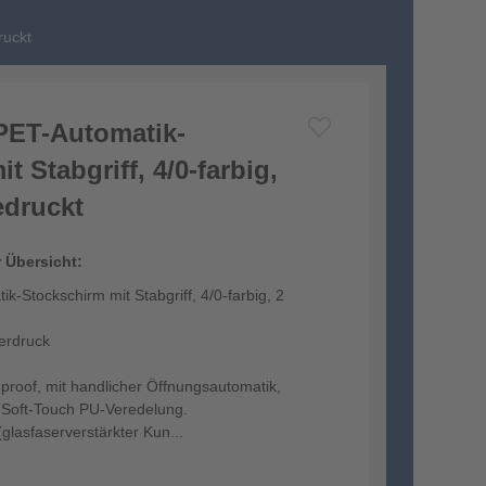
ruckt
PET-Automatik-
t Stabgriff, 4/0-farbig,
edruckt
r Übersicht:
k-Stockschirm mit Stabgriff, 4/0-farbig, 2
ferdruck
dproof, mit handlicher Öffnungsautomatik,
t Soft-Touch PU-Veredelung.
lasfaserverstärkter Kun...