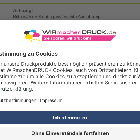
Achtung:
Bitte wählen Sie die gewünschte Ausführung
KDATEN
Eigene Druckdaten
Laden Sie im Warenkorb oder nach Abschluss der Bestellung Ihre eig
Gestaltungsservice
Unser Kreativteam gestaltet Druckdaten, Logos etc. nach Ihren Wünsc
TZOPTIONEN
Qualitätskontrolle (von Experten empf.)