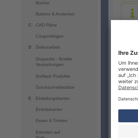
Bücher
Buttons & Anstecker
CAD Pläne
Couponbögen
DRUC
Doktorarbeit
Doypacks - flexible
Verpackungen
Duftlack Produkte
Durchschreibesätze
Einladungskarten
ZUSA
Eintrittskarten
Essen & Trinken
Etiketten auf
Rolle