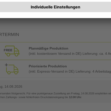
Rechnung zusätzlich per Post
RTERMIN
Planmäßige Produktion
(inkl. kostenlosem Versand in DE) Lieferung:
ca. 4 A
Priorisierte Produktion
(inkl. Express-Versand in DE) Lieferung:
4 Arbeitsta
ag, 14.08.2026
versenden fristgerecht. Für eine punktgenaue Zustellung am
Freitag, 14.08.2026
empfehlen wir
ichen Zahlungs- sowie fehlerfreien Druckdateneingang bis
12:00 Uhr
.