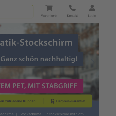
Warenkorb
Kontakt
Login
Go to Next Sli
nen zufriedene Kunden!
Tiefpreis-Garantie!
schirme
Stockschirme
Stockschirme mit Soft-