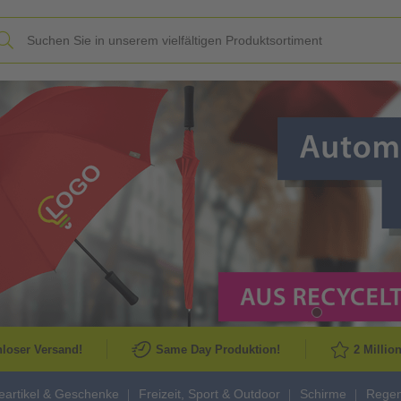
Slide
loser Versand!
Same Day Produktion!
2 Millio
artikel & Geschenke
Freizeit, Sport & Outdoor
Schirme
Regen