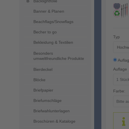
Backlightfolie
Banner & Planen
Beachflags/Snowflags
Becher to go
Typ
Bekleidung & Textilien
Hochwe
Besonders
umweltfreundliche Produkte
Aufla
Auflage
Bierdeckel
Blöcke
Briefpapier
Farbe:
Briefumschläge
Briefwahlunterlagen
Broschüren & Kataloge