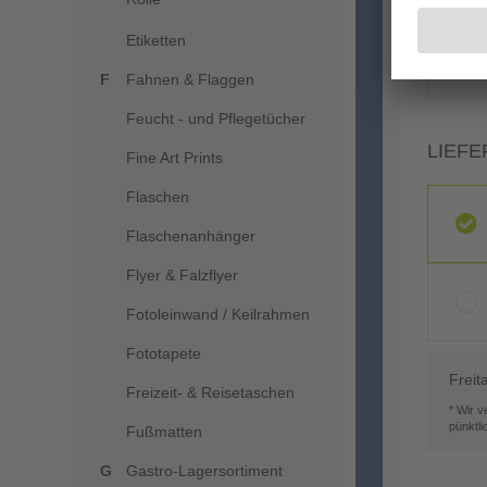
Etiketten
Fahnen & Flaggen
Feucht - und Pflegetücher
LIEFE
Fine Art Prints
Flaschen
Flaschenanhänger
Flyer & Falzflyer
Fotoleinwand / Keilrahmen
Fototapete
Freit
Freizeit- & Reisetaschen
* Wir 
pünktl
Fußmatten
Gastro-Lagersortiment