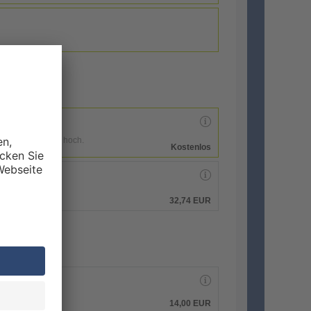
enen Druckdaten hoch.
Kostenlos
hen.
32,74 EUR
14,00 EUR