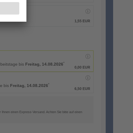
1,55 EUR
*
rbeitstage bis
Freitag, 14.08.2026
0,00 EUR
*
ge bis
Freitag, 14.08.2026
6,50 EUR
 Ihnen einen Express-Versand. Achten Sie bitte auf einen