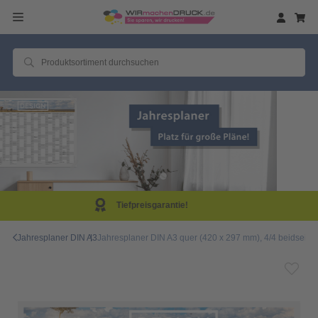
Same Day Produktion!
Jahresplaner DIN A3
Jahresplaner DIN A3 quer (420 x 297 mm), 4/4 beidseitig 