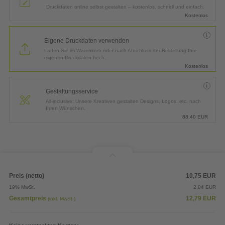
Druckdaten online selbst gestalten – kostenlos, schnell und einfach.
Kostenlos
Eigene Druckdaten verwenden
Laden Sie im Warenkorb oder nach Abschluss der Bestellung Ihre
eigenen Druckdaten hoch.
Kostenlos
Gestaltungsservice
All-inclusive: Unsere Kreativen gestalten Designs, Logos, etc. nach
Ihren Wünschen.
88,40
EUR
Preis (netto)
10,75
EUR
19% MwSt.
2,04
EUR
Gesamtpreis
12,79
EUR
(inkl. MwSt.)