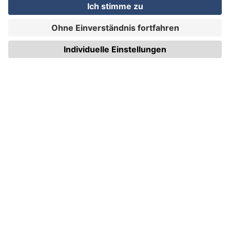
WIRmachenDRUCK GmbH
Illerstraße 15
71522 Backnang
Tel.: +49 (0) 711 995 982 - 20
Fax: +49 (0) 711 995 982 - 21
SOCIAL MEDIA
ZERTIFIZIERUNGEN