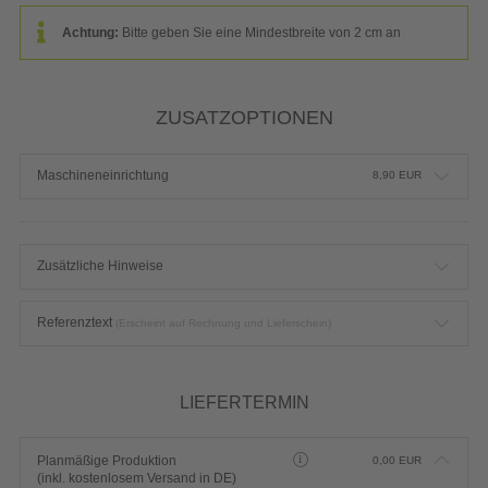
Achtung:
Bitte geben Sie eine Mindestbreite von 2 cm an
ZUSATZOPTIONEN
Maschineneinrichtung
8,90
EUR
Zusätzliche Hinweise
Referenztext
(Erscheint auf Rechnung und Lieferschein)
LIEFERTERMIN
Planmäßige Produktion
0,00
EUR
(inkl. kostenlosem Versand in DE)