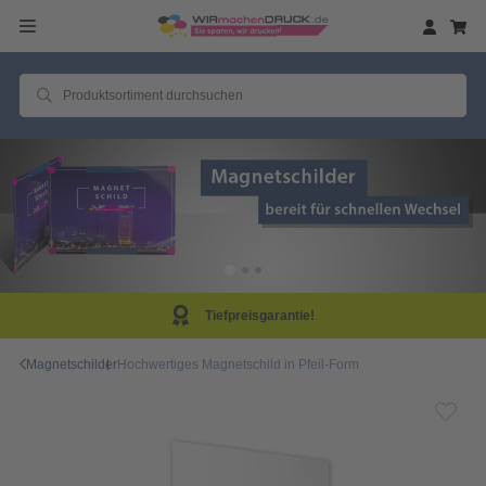
eisgarantie!
Same D
Magnetschilder
Hochwertiges Magnetschild in Pfeil-Form