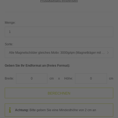
Produktdetails einblenden
Menge:
Sorte:
Alle Magnetschilder gleiches Motiv: 3000g/qm (Magnetträger mit 900µm, mit 75µm PVC-Folie kaschiert)
Geben Sie Ihr Endformat an (freies Format):
Breite:
cm
x
Höhe:
cm
Achtung:
Bitte geben Sie eine Mindesthöhe von 2 cm an