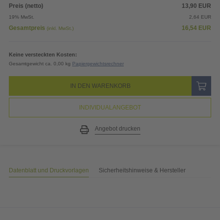
Preis (netto)
13,90
EUR
19% MwSt.
2,64
EUR
Gesamtpreis
16,54
EUR
(inkl. MwSt.)
Keine versteckten Kosten:
Gesamtgewicht ca. 0,00 kg
Papiergewichtsrechner
IN DEN WARENKORB
INDIVIDUALANGEBOT
Angebot drucken
Datenblatt und Druckvorlagen
Sicherheitshinweise & Hersteller