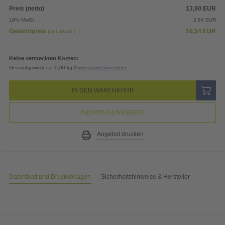
Preis (netto)
13,90
EUR
19% MwSt.
2,64
EUR
Gesamtpreis
16,54
EUR
(inkl. MwSt.)
Keine versteckten Kosten:
Gesamtgewicht ca. 0,00 kg
Papiergewichtsrechner
IN DEN WARENKORB
INDIVIDUALANGEBOT
Angebot drucken
Datenblatt und Druckvorlagen
Sicherheitshinweise & Hersteller