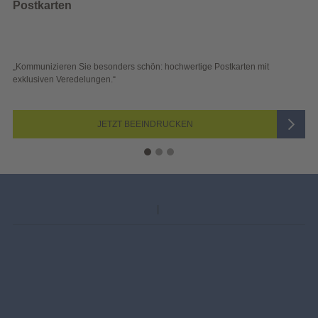
Wahlwerbu
 Sie besonders schön: hochwertige Postkarten mit
„Sichtbar und w
edelungen.“
Blick überzeuge
JETZT BEEINDRUCKEN