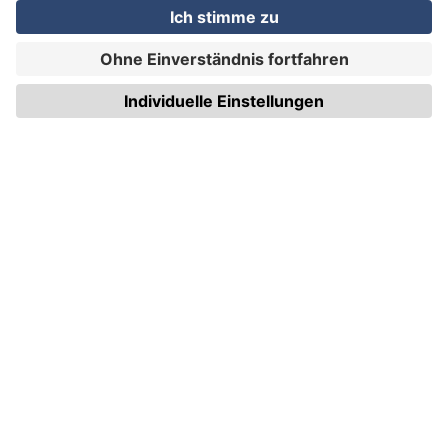
WIRmachenDRUCK GmbH
Illerstraße 15
71522 Backnang
Tel.: +49 (0) 711 995 982 - 20
Fax: +49 (0) 711 995 982 - 21
SOCIAL MEDIA
ZERTIFIZIERUNGEN