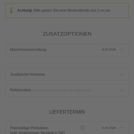
Achtung:
Bitte geben Sie eine Mindestbreite von 2 cm an
ZUSATZOPTIONEN
Maschineneinrichtung
8,90
EUR
Zusätzliche Hinweise
Referenztext
(Erscheint auf Rechnung und Lieferschein)
LIEFERTERMIN
Planmäßige Produktion
0,00
EUR
(inkl. kostenlosem Versand in DE)