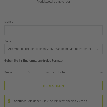
Produktdetails einblenden
Menge:
Sorte:
Alle Magnetschilder gleiches Motiv: 3000g/qm (Magnetträger mit 900µm, mit 75µm PVC-Folie kaschiert)
Geben Sie Ihr Endformat an (freies Format):
Breite:
cm
x
Höhe:
cm
Achtung:
Bitte geben Sie eine Mindesthöhe von 2 cm an