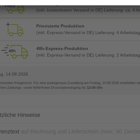
Planmäßige Produktion
(inkl. kostenlosem Versand in DE) Lieferung:
ca. 4 A
Priorisierte Produktion
(inkl. Express-Versand in DE) Lieferung:
4 Arbeitsta
48h-Express-Produktion
(inkl. Express-Versand in DE) Lieferung:
2 Arbeitsta
ag, 14.08.2026
versenden fristgerecht. Für eine punktgenaue Zustellung am
Freitag, 14.08.2026
empfehlen wir
ichen Zahlungs- sowie fehlerfreien Druckdateneingang bis
12:00 Uhr
.
tzliche Hinweise
renztext
auf Rechnung und Lieferschein (max. 50 Zeich