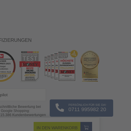
FIZIERUNGEN
pilot
PERSÖNLICH FÜR SIE DA!
chnittliche Bewertung bei
0711 995982 20
Google Shopping:
s
15.386
Kundenbewertungen
(Stand: 07.08.2026)
IN DEN WARENKORB