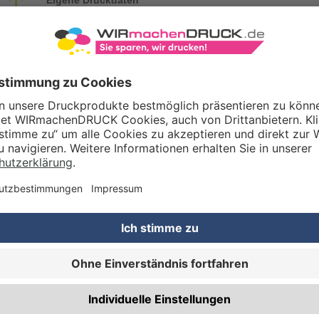
Laden Sie im Warenkorb oder nach Abschluss der Bestellung Ihre eig
Gestaltungsservice
Unser Kreativteam gestaltet Druckdaten, Logos etc. nach Ihren Wünsc
TZOPTIONEN
Qualitätskontrolle (von Experten empf.)
Rechnung zusätzlich per Post
RTERMIN