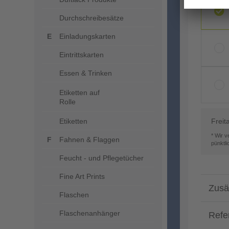
Durchschreibesätze
Einladungskarten
Eintrittskarten
Essen & Trinken
Etiketten auf
Rolle
Etiketten
Freit
* Wir 
Fahnen & Flaggen
pünktl
Feucht - und Pflegetücher
Fine Art Prints
Zusä
Flaschen
Flaschenanhänger
Refe