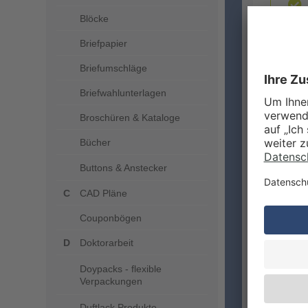
Blöcke
Briefpapier
Briefumschläge
Briefwahlunterlagen
ZUSA
Broschüren & Kataloge
Bücher
Buttons & Anstecker
CAD Pläne
Couponbögen
Doktorarbeit
Doypacks - flexible
LIEFE
Verpackungen
Duftlack Produkte