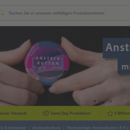
Slide
loser Versand!
Same Day Produktion!
2 Millio
ns & Anstecker
Ansteckbuttons
Hochwertiger Ansteckbutton 8,9 x 6