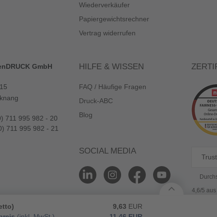
Wiederverkäufer
Papiergewichtsrechner
Vertrag widerrufen
HILFE & WISSEN
ZERTI
enDRUCK GmbH
 15
FAQ / Häufige Fragen
knang
Druck-ABC
Blog
0) 711 995 982 - 20
0) 711 995 982 - 21
SOCIAL MEDIA
Trust
Durchs
4,6/5 au
etto)
9,63
EUR
reis
(inkl. MwSt.)
11,46
EUR