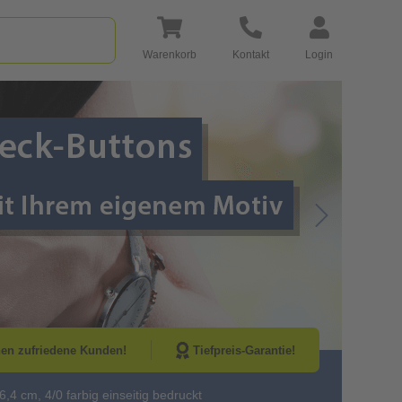
Warenkorb
Kontakt
Login
Go to Next Sli
nen zufriedene Kunden!
Tiefpreis-Garantie!
,4 cm, 4/0 farbig einseitig bedruckt