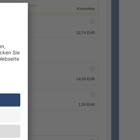
enen Druckdaten hoch.
Kostenlos
hen.
32,74 EUR
14,00 EUR
1,55 EUR