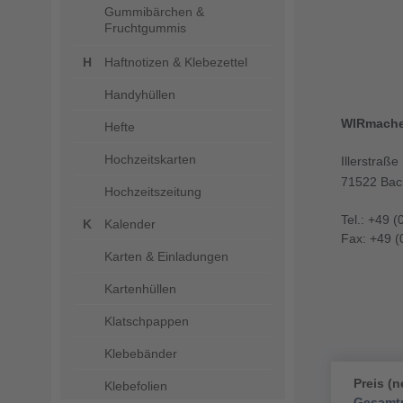
Gummibärchen &
Fruchtgummis
Haftnotizen & Klebezettel
Handyhüllen
WIRmach
Hefte
Hochzeitskarten
Illerstraße
71522 Bac
Hochzeitszeitung
Tel.: +49 (
Kalender
Fax: +49 (
Karten & Einladungen
Kartenhüllen
Klatschpappen
Klebebänder
Preis (n
Klebefolien
Gesamtp