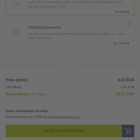
Laden Sie im Warenkorb oder nach Abschluss der Bestellung Ihre
eigenen Druckdaten hoch.
Kostenlos
Gestaltungsservice
All-inclusive: Unsere Kreativen gestalten Designs, Logos, etc. nach
Ihren Wünschen.
32,74
EUR
Preis (netto)
8,53
EUR
19% MwSt.
1,62
EUR
Gesamtpreis
10,15
EUR
(inkl. MwSt.)
Keine versteckten Kosten:
Gesamtgewicht ca. 0,009 kg
Papiergewichtsrechner
IN DEN WARENKORB