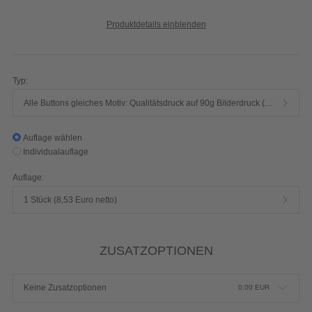
Produktdetails einblenden
Typ:
Alle Buttons gleiches Motiv: Qualitätsdruck auf 90g Bilderdruck (GLÄNZEND foliert, kratzfest und schmutzabweisend)
Auflage wählen
Individualauflage
Auflage:
1 Stück (8,53 Euro netto)
ZUSATZOPTIONEN
Keine Zusatzoptionen
0,00
EUR