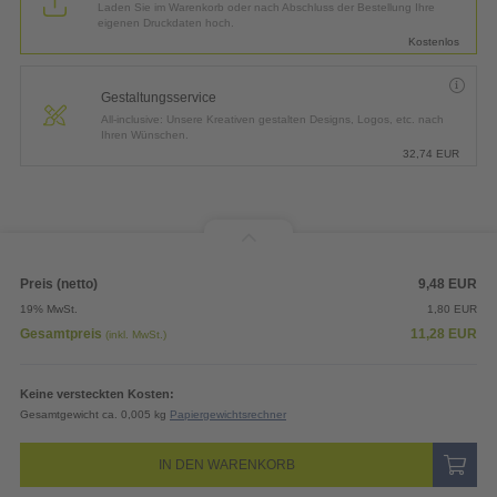
Laden Sie im Warenkorb oder nach Abschluss der Bestellung Ihre
eigenen Druckdaten hoch.
Kostenlos
Gestaltungsservice
All-inclusive: Unsere Kreativen gestalten Designs, Logos, etc. nach
Ihren Wünschen.
32,74
EUR
Preis (netto)
9,48
EUR
19% MwSt.
1,80
EUR
Gesamtpreis
11,28
EUR
(inkl. MwSt.)
Keine versteckten Kosten:
Gesamtgewicht ca. 0,005 kg
Papiergewichtsrechner
IN DEN WARENKORB