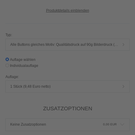
Produktdetails einblenden
Typ:
Alle Buttons gleiches Motiv: Qualitätsdruck auf 90g Bilderdruck (GLÄNZEND foliert, kratzfest und schmutzabweisend)
Auflage wählen
Individualauflage
Auflage:
1 Stück (9,48 Euro netto)
ZUSATZOPTIONEN
Keine Zusatzoptionen
0,00
EUR