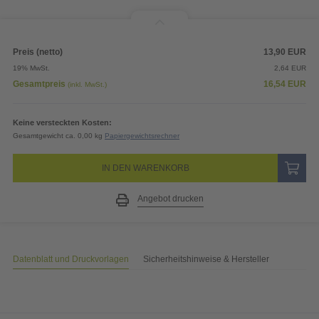
Preis (netto)
13,90
EUR
19% MwSt.
2,64
EUR
Gesamtpreis
16,54
EUR
(inkl. MwSt.)
Keine versteckten Kosten:
Gesamtgewicht ca. 0,00 kg
Papiergewichtsrechner
IN DEN WARENKORB
Angebot drucken
Datenblatt und Druckvorlagen
Sicherheitshinweise & Hersteller