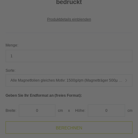
bedruckt
Produktdetails einblenden
Menge:
Sorte:
Alle Magnetfolien gleiches Motiv: 1500g/qm (Magnetträger 500µ mit bedruckter PVC-Beschichtung weiß)
Geben Sie Ihr Endformat an (freies Format):
Breite:
cm
x
Höhe:
cm