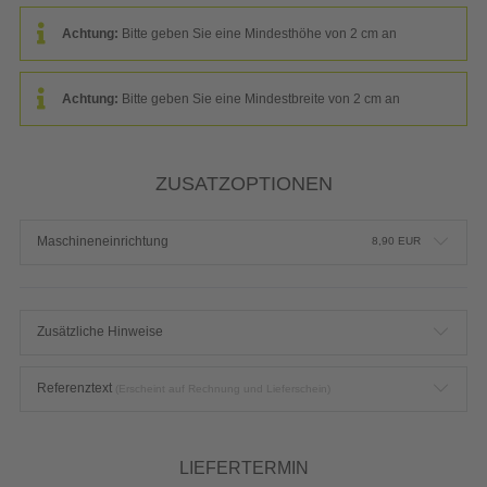
Achtung:
Bitte geben Sie eine Mindesthöhe von 2 cm an
Achtung:
Bitte geben Sie eine Mindestbreite von 2 cm an
ZUSATZOPTIONEN
Maschineneinrichtung
8,90
EUR
Zusätzliche Hinweise
Referenztext
(Erscheint auf Rechnung und Lieferschein)
LIEFERTERMIN