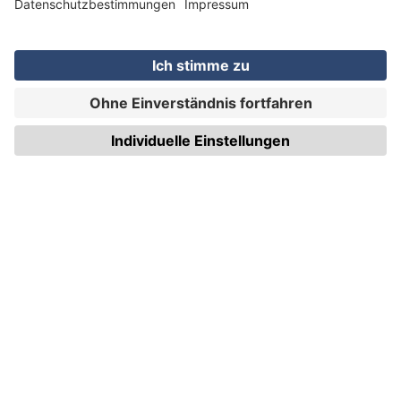
WIRmachenDRUCK GmbH
Illerstraße 15
71522 Backnang
Tel.: +49 (0) 711 995 982 - 20
Fax: +49 (0) 711 995 982 - 21
SOCIAL MEDIA
ZERTIFIZIERUNGEN