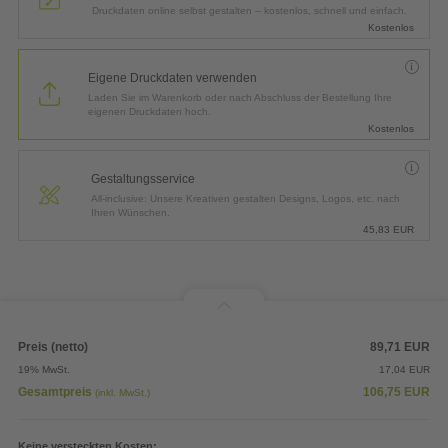
Druckdaten online selbst gestalten – kostenlos, schnell und einfach.
Kostenlos
Eigene Druckdaten verwenden
Laden Sie im Warenkorb oder nach Abschluss der Bestellung Ihre
eigenen Druckdaten hoch.
Kostenlos
Gestaltungsservice
All-inclusive: Unsere Kreativen gestalten Designs, Logos, etc. nach
Ihren Wünschen.
45,83
EUR
Preis (netto)
89,71
EUR
19% MwSt.
17,04
EUR
Gesamtpreis
106,75
EUR
(inkl. MwSt.)
Keine versteckten Kosten: