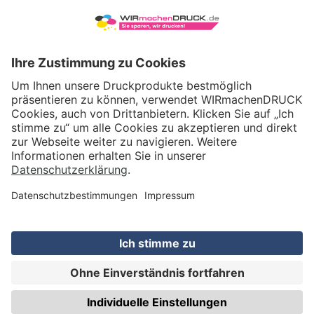
VERSAND
WIRmachenDRUCK GmbH
Illerstraße 15
71522 Backnang