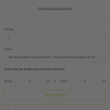
Produktdetails einblenden
Menge:
Sorte:
Alle Magnetfolien gleiches Motiv: 3000g/qm (Magnetträger mit 900µ mit 250g bedruckter PVC-Folie kaschiert)
Geben Sie Ihr Endformat an (freies Format):
Breite:
cm
x
Höhe:
cm