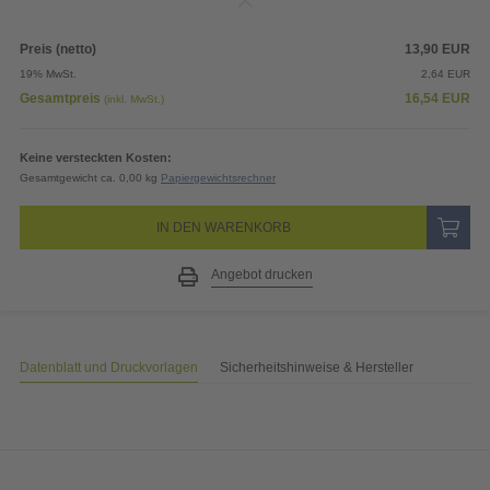
Preis (netto)
13,90
EUR
19% MwSt.
2,64
EUR
Gesamtpreis
16,54
EUR
(inkl. MwSt.)
Keine versteckten Kosten:
Gesamtgewicht ca. 0,00 kg
Papiergewichtsrechner
IN DEN WARENKORB
Angebot drucken
Datenblatt und Druckvorlagen
Sicherheitshinweise & Hersteller