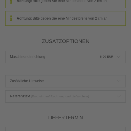
Achtung:
Bitte geben Sie eine Mindesthöhe von 2 cm an
Achtung:
Bitte geben Sie eine Mindestbreite von 2 cm an
ZUSATZOPTIONEN
Maschineneinrichtung
8,90
EUR
Zusätzliche Hinweise
Referenztext
(Erscheint auf Rechnung und Lieferschein)
LIEFERTERMIN