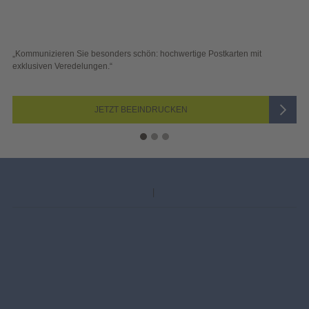
ostkarten mit
„Sichtbar und wirkungsvoll – mit plakativer Wahlwerb
Blick überzeugen.“
JETZT AUSWÄHLEN