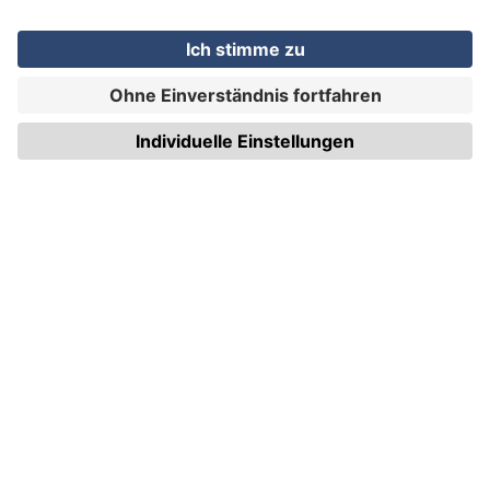
WIRmachenDRUCK GmbH
Illerstraße 15
71522 Backnang
Tel.: +49 (0) 711 995 982 - 20
Fax: +49 (0) 711 995 982 - 21
SOCIAL MEDIA
ZERTIFIZIERUNGEN