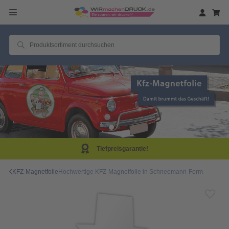
Same Day Produktion
KFZ-Magnetfolie
Hochwertige KFZ-Magnetfolie in Schneemann-Form