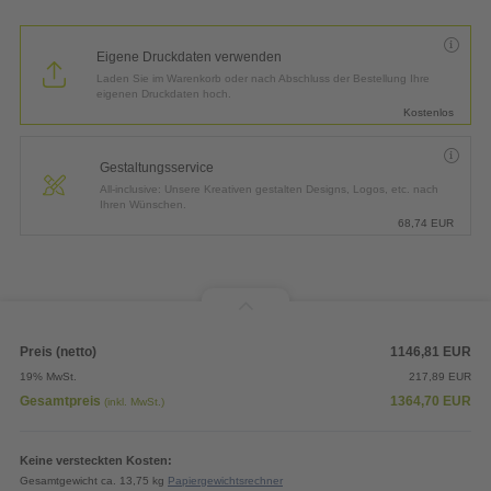
auf einen pünktlichen Zahlungs- sowie fehlerfreien Druckdateneingang bis
12:00 Uhr
.
Priorisierte Produktion
6,50
EUR
(inkl. Express-Versand in DE)
*
Lieferung:
14 Arbeitstage bis
Freitag, 28.08.2026
Express-Produktion
624,15
EUR
(inkl. Express-Versand in DE)
*
Lieferung:
12 Arbeitstage bis
Mittwoch, 26.08.2026
DRUCKDATEN
Eigene Druckdaten verwenden
Laden Sie im Warenkorb oder nach Abschluss der Bestellung Ihre
eigenen Druckdaten hoch.
Kostenlos