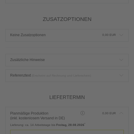
Motive gegenüberliegend)
Produktdetails einblenden
Typ:
Hochwertiger 4-seitiger Schnittkanten-Siebdruck mit bis zu 4 Volltonfarben
Auflage wählen
Individualauflage
Auflage:
50 Stück (22,94 Euro netto je Stück)
ZUSATZOPTIONEN
Keine Zusatzoptionen
0,00
EUR