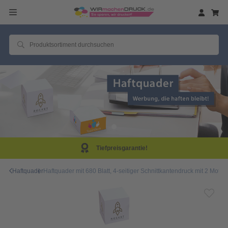
Tiefpreisgarantie!
Haftquader
Haftquader mit 680 Blatt, 4-seitiger Schnittkantendruck mit 2 Moti