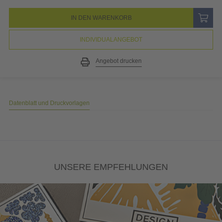
Gestaltungsservice
All-inclusive: Unsere Kreativen gestalten Designs, Logos, etc. nach
Ihren Wünschen.
68,74
EUR
Preis (netto)
1146,81
EUR
19% MwSt.
217,89
EUR
Gesamtpreis
1364,70
EUR
(inkl. MwSt.)
Keine versteckten Kosten:
Gesamtgewicht ca. 13,75 kg
Papiergewichtsrechner
IN DEN WARENKORB
INDIVIDUALANGEBOT
Angebot drucken