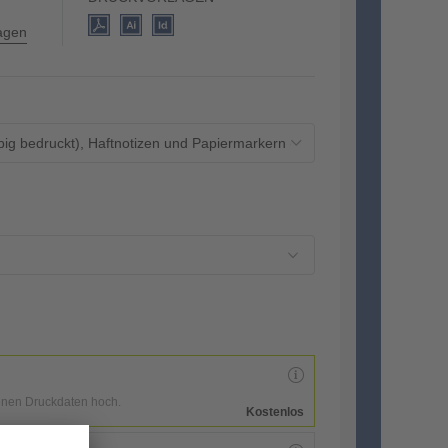
lagen
ig bedruckt), Haftnotizen und Papiermarkern (4/0-farbig bedruckt)
enen Druckdaten hoch.
Kostenlos