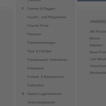
Etiketten
Fahnen & Flaggen
Feucht - und Pflegetücher
UNSERE
Fine Art Prints
Alle Produ
Flaschen
Bücher
Flaschenanhänger
Etiketten
Flyer & Falzflyer
Neue Prod
Last Minut
Fotoleinwand / Keilrahmen
Verpackun
Fototapete
Werbeartik
Freizeit- & Reisetaschen
Fußmatten
Gastro-Lagersortiment
Geburtstagskarten