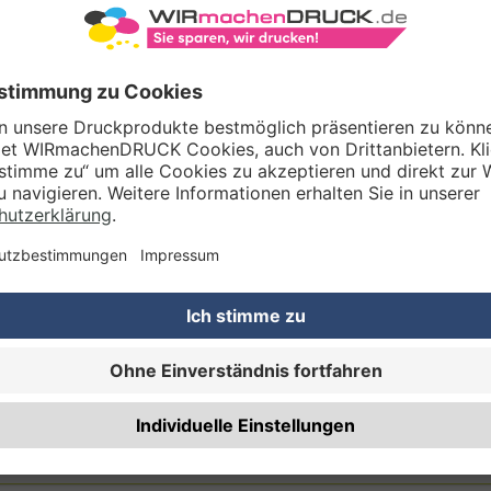
Gestaltungsservice
Unser Kreativteam gestaltet Druckdaten, Logos etc. nach Ihren Wünsc
TZOPTIONEN
Qualitätskontrolle (von Experten empf.)
Rechnung zusätzlich per Post
RTERMIN
Planmäßige Produktion
(inkl. kostenlosem Versand in DE) Lieferung:
ca. 10 