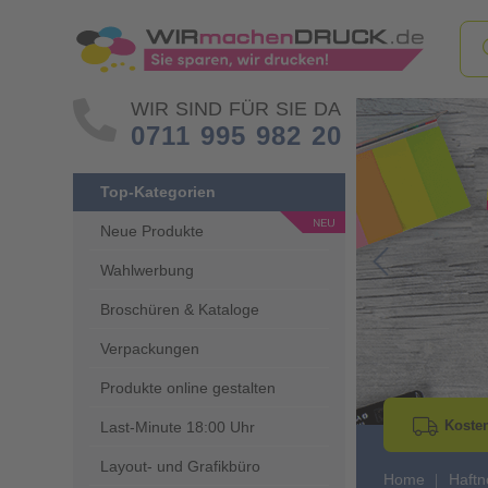
WIR SIND FÜR SIE DA
0711 995 982 20
Top-Kategorien
Neue Produkte
Wahlwerbung
Go to Previous 
Broschüren & Kataloge
Verpackungen
Produkte online gestalten
Kosten
Last-Minute 18:00 Uhr
Layout- und Grafikbüro
Home
Haftn