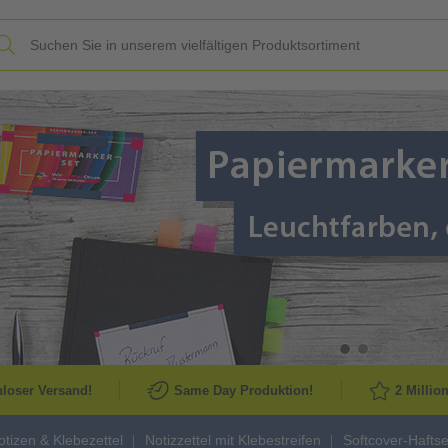
Slide
loser Versand!
Same Day Produktion!
2 Millio
otizen & Klebezettel
Notizzettel mit Klebestreifen
Softcover-Haftse