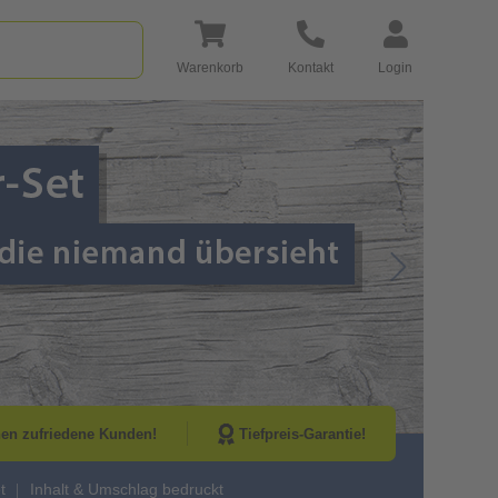
Warenkorb
Kontakt
Login
Go to Next Sli
nen zufriedene Kunden!
Tiefpreis-Garantie!
t
Inhalt & Umschlag bedruckt