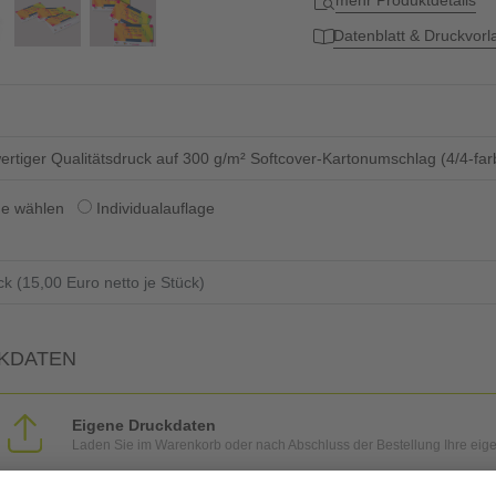
mehr Produktdetails
Datenblatt & Druckvor
rtiger Qualitätsdruck auf 300 g/m² Softcover-Kartonumschlag (4/4-farb
ge wählen
Individualauflage
KDATEN
Eigene Druckdaten
Laden Sie im Warenkorb oder nach Abschluss der Bestellung Ihre eig