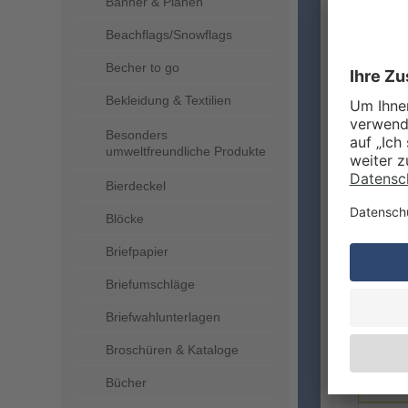
Banner & Planen
Beachflags/Snowflags
Becher to go
ZUSA
Bekleidung & Textilien
Besonders
umweltfreundliche Produkte
Bierdeckel
Blöcke
Briefpapier
Briefumschläge
LIEFE
Briefwahlunterlagen
Broschüren & Kataloge
Bücher