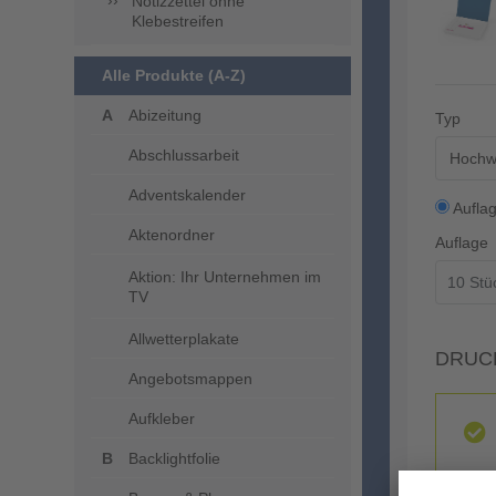
Notizzettel ohne
Klebestreifen
Alle Produkte (A-Z)
Abizeitung
Typ
Abschlussarbeit
Hochwe
Adventskalender
Aufla
Aktenordner
Auflage
Aktion: Ihr Unternehmen im
TV
Allwetterplakate
DRUC
Angebotsmappen
Aufkleber
Backlightfolie