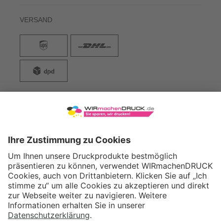
VERSAND
WIRmachenDRUCK GmbH
Illerstraße 15
71522 Backnang
Tel.: +49 (0) 711 995 982 - 20
Fax: +49 (0) 711 995 982 - 21
SOCIAL MEDIA