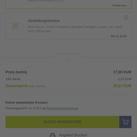
eigenen Druckdaten hoch.
Kostenlos
Gestaltungsservice
All-inclusive: Unsere Kreativen gestalten Designs, Logos, etc. nach
Ihren Wünschen.
98,22
EUR
Preis (netto)
17,00
EUR
19% MwSt.
3,23
EUR
Gesamtpreis
20,23
EUR
(inkl. MwSt.)
Keine versteckten Kosten:
Gesamtgewicht ca. 0,011 kg
Papiergewichtsrechner
IN DEN WARENKORB
Angebot drucken