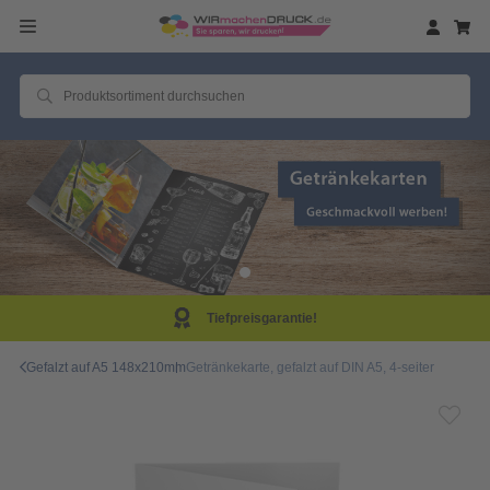
eisgarantie!
Same D
Gefalzt auf A5 148x210mm
Getränkekarte, gefalzt auf DIN A5, 4-seiter