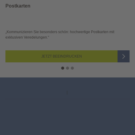
Wahlwerbung
 schön: hochwertige Postkarten mit
„Sichtbar und wirkungsvoll – 
Blick überzeugen.“
 BEEINDRUCKEN
JETZ