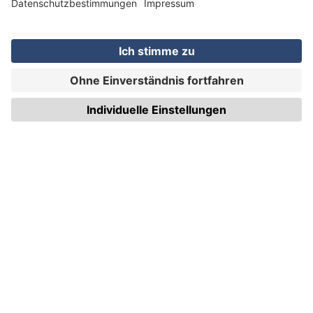
WIRmachenDRUCK GmbH
Illerstraße 15
71522 Backnang
Tel.: +49 (0) 711 995 982 - 20
Fax: +49 (0) 711 995 982 - 21
SOCIAL MEDIA
ZERTIFIZIERUNGEN