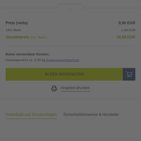
Preis (netto)
8,90
EUR
19% MwSt.
1,69
EUR
Gesamtpreis
10,59
EUR
(inkl. MwSt.)
Keine versteckten Kosten:
Gesamtgewicht ca. 0,00 kg
Papiergewichtsrechner
IN DEN WARENKORB
Angebot drucken
Datenblatt und Druckvorlagen
Sicherheitshinweise & Hersteller