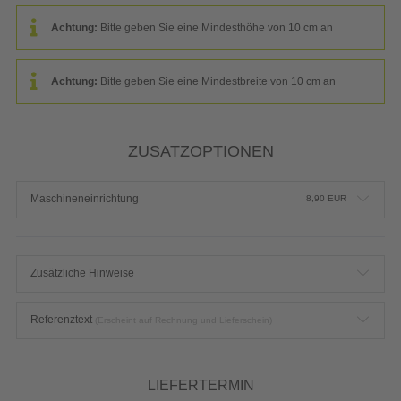
Achtung:
Bitte geben Sie eine Mindesthöhe von 10 cm an
Achtung:
Bitte geben Sie eine Mindestbreite von 10 cm an
ZUSATZOPTIONEN
Maschineneinrichtung
8,90
EUR
Zusätzliche Hinweise
Referenztext
(Erscheint auf Rechnung und Lieferschein)
LIEFERTERMIN