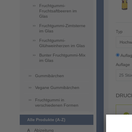
Fruchtgummi-
Fruchtsaftbeeren im
Glas
Fruchtgummi-Zimtsterne
im Glas
Typ
Fruchtgummi-
Hochwe
Glühweinherzen im Glas
Bunter Fruchtgummi-Mix
Aufla
im Glas
Auflage
Gummibärchen
Vegane Gummibärchen
DRUC
Fruchtgummi in
verschiedenen Formen
Alle Produkte (A-Z)
Abizeitung