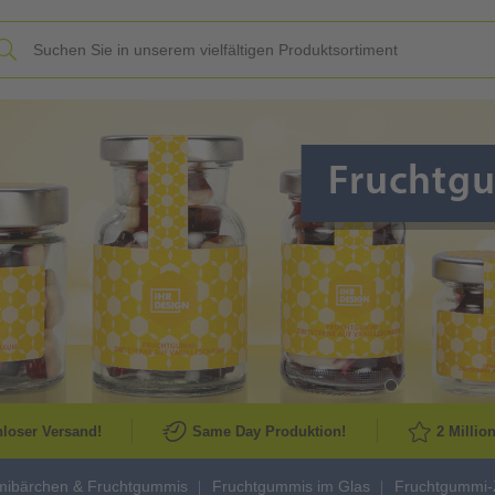
Slide
loser Versand!
Same Day Produktion!
2 Millio
ibärchen & Fruchtgummis
Fruchtgummis im Glas
Fruchtgummi-Z