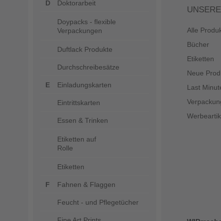
Doktorarbeit
UNSERE
Doypacks - flexible
Alle Produ
Verpackungen
Bücher
Duftlack Produkte
Etiketten
Durchschreibesätze
Neue Prod
Einladungskarten
Last Minut
Verpackun
Eintrittskarten
Werbeartik
Essen & Trinken
Etiketten auf
Rolle
Etiketten
Fahnen & Flaggen
Feucht - und Pflegetücher
Fine Art Prints