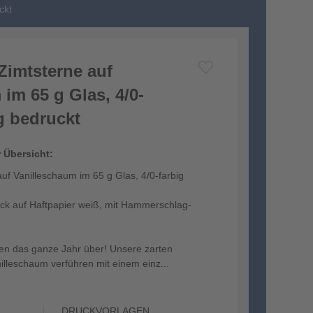
ckt
imtsterne auf
im 65 g Glas, 4/0-
ig bedruckt
r Übersicht:
f Vanilleschaum im 65 g Glas, 4/0-farbig
uck auf Haftpapier weiß, mit Hammerschlag-
n das ganze Jahr über! Unsere zarten
illeschaum verführen mit einem einz...
DRUCKVORLAGEN