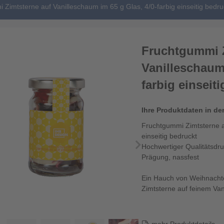
Zimtsterne auf Vanilleschaum im 65 g Glas, 4/0-farbig einseitig bedru
Fruchtgummi Z
Vanilleschaum 
farbig einseit
Ihre Produktdaten in de
Fruchtgummi Zimtsterne au
einseitig bedruckt
Hochwertiger Qualitätsdr
Prägung, nassfest
Ein Hauch von Weihnachte
Zimtsterne auf feinem Van