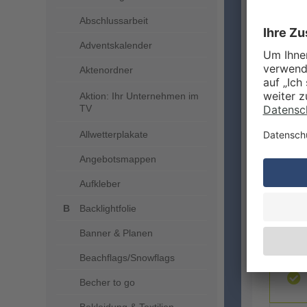
Abschlussarbeit
Adventskalender
Aktenordner
ZUSA
Aktion: Ihr Unternehmen im
TV
Allwetterplakate
Angebotsmappen
Aufkleber
Backlightfolie
LIEFE
Banner & Planen
Beachflags/Snowflags
Becher to go