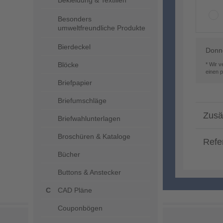
Bekleidung & Textilien
Besonders
umweltfreundliche Produkte
Bierdeckel
Donne
Blöcke
* Wir 
einen 
Briefpapier
Briefumschläge
Zusä
Briefwahlunterlagen
Broschüren & Kataloge
Refe
Bücher
Buttons & Anstecker
CAD Pläne
Couponbögen