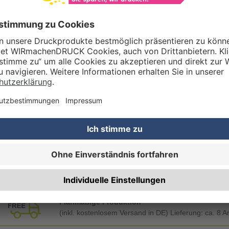
Gestaltungsservice
Unser Kreativteam gestaltet Druckdaten, Logos etc. nach Ihren Wünsc
TZOPTIONEN
Qualitätskontrolle (von Experten empf.)
Rechnung zusätzlich per Post
RTERMIN
Planmäßige Produktion
(inkl. kostenlosem Versand in DE) Lieferung:
ca. 8 A