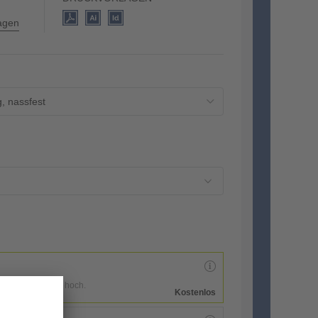
lagen
, nassfest
enen Druckdaten hoch.
Kostenlos