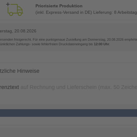
Priorisierte Produktion
(inkl. Express-Versand in DE) Lieferung:
8 Arbeitsta
rstag, 20.08.2026
versenden fristgerecht. Für eine punktgenaue Zustellung am
Donnerstag, 20.08.2026
empfehle
pünktlichen Zahlungs- sowie fehlerfreien Druckdateneingang bis
12:00 Uhr
.
tzliche Hinweise
renztext
auf Rechnung und Lieferschein (max. 50 Zeich