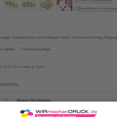
mehr Produktdetails
Datenblatt & Druckvor
rtiger Qualitätsdruck auf Haftpapier weiß, mit Hammerschlag-Prägung
ge wählen
Individualauflage
KDATEN
Eigene Druckdaten
Laden Sie im Warenkorb oder nach Abschluss der Bestellung Ihre eig