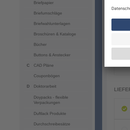
Briefpapier
Briefumschläge
Briefwahlunterlagen
Broschüren & Kataloge
Bücher
VERA
Buttons & Anstecker
CAD Pläne
Couponbögen
Doktorarbeit
LIEFE
Doypacks - flexible
Verpackungen
Duftlack Produkte
Durchschreibesätze