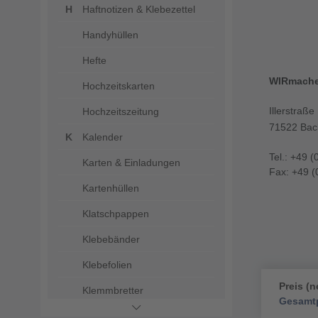
Haftnotizen & Klebezettel
Handyhüllen
Hefte
WIRmach
Hochzeitskarten
Illerstraße
Hochzeitszeitung
71522 Bac
Kalender
Tel.: +49 (
Karten & Einladungen
Fax: +49 (
Kartenhüllen
Klatschpappen
Klebebänder
Klebefolien
Preis (n
Klemmbretter
Gesamtp
Kontroll- und Einlassbänder