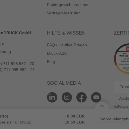
Papiergewichtsrechner
Vertrag widerrufen
HILFE & WISSEN
ZERTI
enDRUCK GmbH
 15
FAQ / Häufige Fragen
knang
Druck-ABC
Blog
0) 711 995 982 - 20
0) 711 995 982 - 21
SOCIAL MEDIA
Trust
Durchs
4,6/5 au
etto)
8,90
EUR
Individualangeb
reis
(inkl. MwSt.)
10,59
EUR