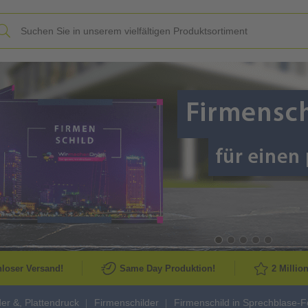
Slide
loser Versand!
Same Day Produktion!
2 Millio
der &, Plattendruck
Firmenschilder
Firmenschild in Sprechblase-Fo