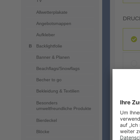
TV
Allwetterplakate
DRUC
Angebotsmappen
Aufkleber
Backlightfolie
Banner & Planen
Beachflags/Snowflags
Becher to go
ZUSA
Bekleidung & Textilien
Besonders
umweltfreundliche Produkte
Bierdeckel
Blöcke