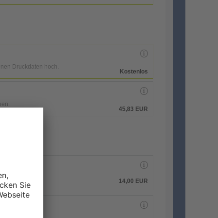
enen Druckdaten hoch.
Kostenlos
hen.
45,83 EUR
14,00
EUR