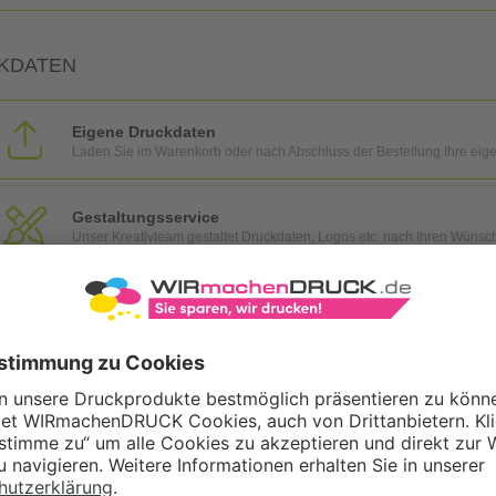
KDATEN
Eigene Druckdaten
Laden Sie im Warenkorb oder nach Abschluss der Bestellung Ihre eig
Gestaltungsservice
Unser Kreativteam gestaltet Druckdaten, Logos etc. nach Ihren Wünsc
TZOPTIONEN
Qualitätskontrolle (von Experten empf.)
Rechnung zusätzlich per Post