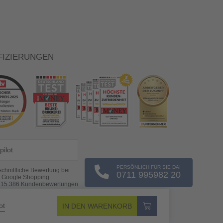
FIZIERUNGEN
pilot
PERSÖNLICH FÜR SIE DA!
chnittliche Bewertung bei
0711 995982 20
Google Shopping:
s
15.386
Kundenbewertungen
(Stand: 07.08.2026)
ot
IN DEN WARENKORB