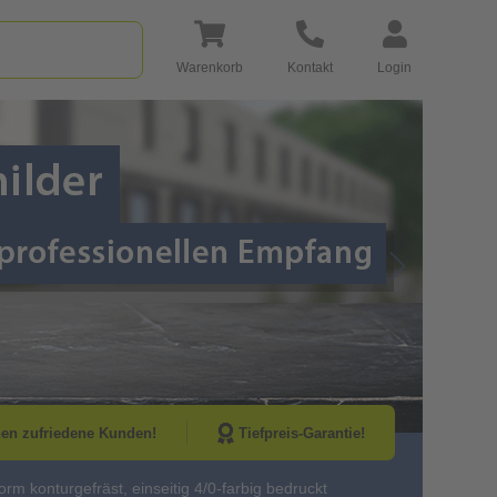
Warenkorb
Kontakt
Login
Go to Next Sli
nen zufriedene Kunden!
Tiefpreis-Garantie!
rm konturgefräst, einseitig 4/0-farbig bedruckt