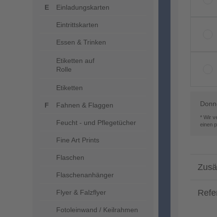
Einladungskarten
Eintrittskarten
Essen & Trinken
Etiketten auf
Rolle
Etiketten
Donne
Fahnen & Flaggen
* Wir 
Feucht - und Pflegetücher
einen 
Fine Art Prints
Flaschen
Zusä
Flaschenanhänger
Refe
Flyer & Falzflyer
Fotoleinwand / Keilrahmen