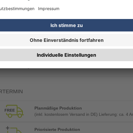
Maschineneinrichtung (automatisch gebucht)
RBEITUNG & VEREDELUNG
Lochbohrungen in den Ecken
RTERMIN
Planmäßige Produktion
(inkl. kostenlosem Versand in DE) Lieferung:
ca. 4 A
Priorisierte Produktion