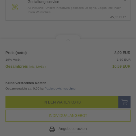
Gestaltungsservice
All-inclusive: Unsere Kreativen gestalten Designs, Logos, etc. nach
Ihren Wünschen.
45,83
EUR
Preis (netto)
8,90
EUR
19% MwSt.
1,69
EUR
Gesamtpreis
10,59
EUR
(inkl. MwSt.)
Keine versteckten Kosten:
Gesamtgewicht ca. 0,00 kg
Papiergewichtsrechner
IN DEN WARENKORB
INDIVIDUALANGEBOT
Angebot drucken