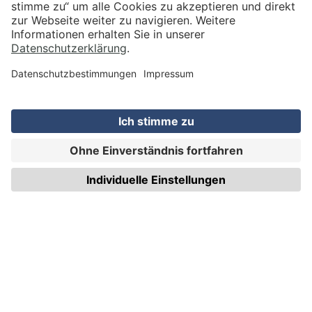
VERSAND
WIRmachenDRUCK GmbH
Illerstraße 15
71522 Backnang
Tel.: +49 (0) 711 995 982 - 20
Fax: +49 (0) 711 995 982 - 21
SOCIAL MEDIA