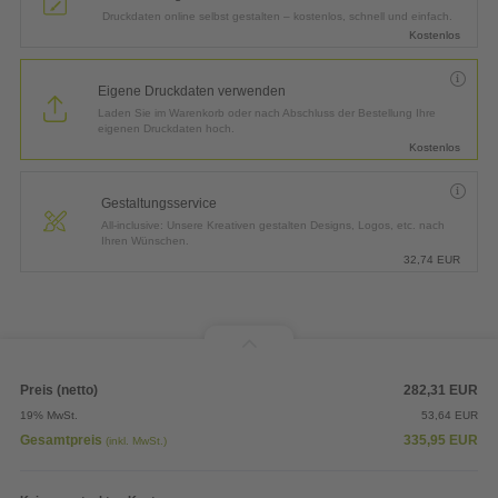
Druckdaten online selbst gestalten – kostenlos, schnell und einfach.
Kostenlos
Eigene Druckdaten verwenden
Laden Sie im Warenkorb oder nach Abschluss der Bestellung Ihre
eigenen Druckdaten hoch.
Kostenlos
Gestaltungsservice
All-inclusive: Unsere Kreativen gestalten Designs, Logos, etc. nach
Ihren Wünschen.
32,74
EUR
Preis (netto)
282,31
EUR
19% MwSt.
53,64
EUR
Gesamtpreis
335,95
EUR
(inkl. MwSt.)