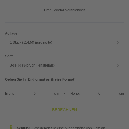
Produktdetails einblenden
Auflage:
1 Stück (114,58 Euro netto)
Sorte:
8-seitig (3-bruch Fensterfalz)
Geben Sie Ihr Endformat an (freies Format):
Breite:
cm
x
Höhe:
cm
Achtung:
Bitte geben Sie eine Mindesthöhe von 1 cm an