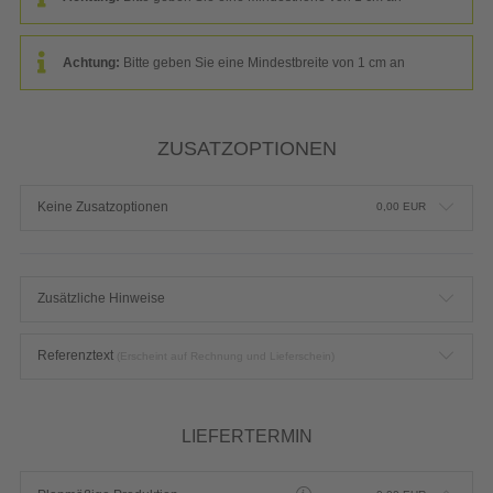
Achtung:
Bitte geben Sie eine Mindestbreite von 1 cm an
ZUSATZOPTIONEN
Keine Zusatzoptionen
0,00
EUR
Zusätzliche Hinweise
Referenztext
(Erscheint auf Rechnung und Lieferschein)
LIEFERTERMIN