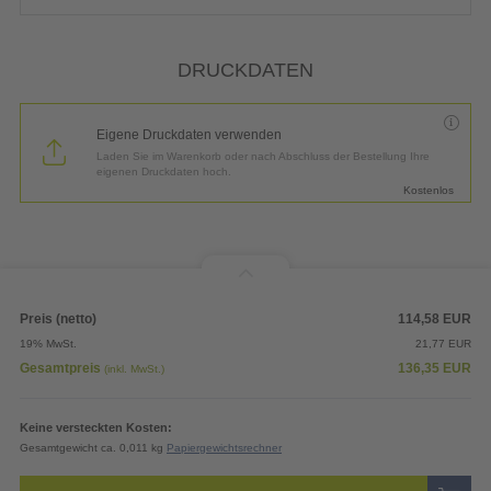
DRUCKDATEN
Eigene Druckdaten verwenden
Laden Sie im Warenkorb oder nach Abschluss der Bestellung Ihre
eigenen Druckdaten hoch.
Kostenlos
Preis (netto)
114,58
EUR
19% MwSt.
21,77
EUR
Gesamtpreis
136,35
EUR
(inkl. MwSt.)
Keine versteckten Kosten:
Gesamtgewicht ca. 0,011 kg
Papiergewichtsrechner