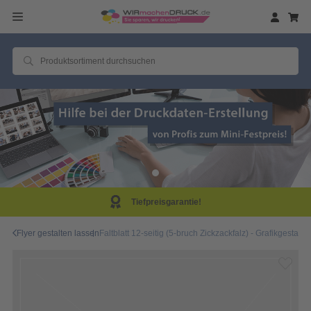
ntie!
Same Day Prod
Flyer gestalten lassen
Faltblatt 12-seitig (5-bruch Zickzackfalz) - Grafikgestalt