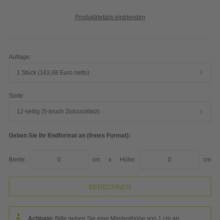
Produktdetails einblenden
Auflage:
1 Stück (163,68 Euro netto)
Sorte:
12-seitig (5-bruch Zickzackfalz)
Geben Sie Ihr Endformat an (freies Format):
Breite:
cm
x
Höhe:
cm
Achtung:
Bitte geben Sie eine Mindesthöhe von 1 cm an