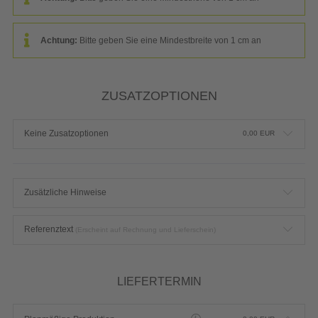
Achtung:
Bitte geben Sie eine Mindestbreite von 1 cm an
ZUSATZOPTIONEN
Keine Zusatzoptionen
0,00
EUR
Zusätzliche Hinweise
Referenztext
(Erscheint auf Rechnung und Lieferschein)
LIEFERTERMIN