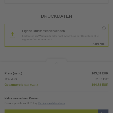
DRUCKDATEN
Eigene Druckdaten verwenden
Laden Sie im Warenkorb oder nach Abschluss der Bestellung Ihre
eigenen Druckdaten hoch.
Kostenlos
Preis (netto)
163,68
EUR
19% MwSt.
31,10
EUR
Gesamtpreis
194,78
EUR
(inkl. MwSt.)
Keine versteckten Kosten:
Gesamtgewicht ca. 0,011 kg
Papiergewichtsrechner