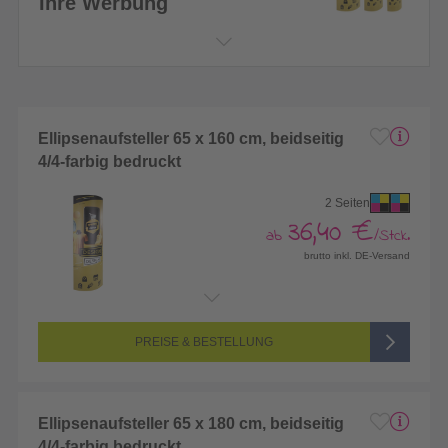
Ihre Werbung
Ellipsenaufsteller 65 x 160 cm, beidseitig
4/4-farbig bedruckt
2 Seiten
36,40 €
ab
/Stck.
brutto inkl. DE-Versand
Endformat:
650 x 1600 mm
Seitenanzahl:
2-seitig (Vorderseite und Rückseite bedruckt)
Farbigkeit:
4/4-farbig CMYK (vollfarbig bedruckt)
PREISE & BESTELLUNG
Ellipsenaufsteller 65 x 180 cm, beidseitig
4/4-farbig bedruckt