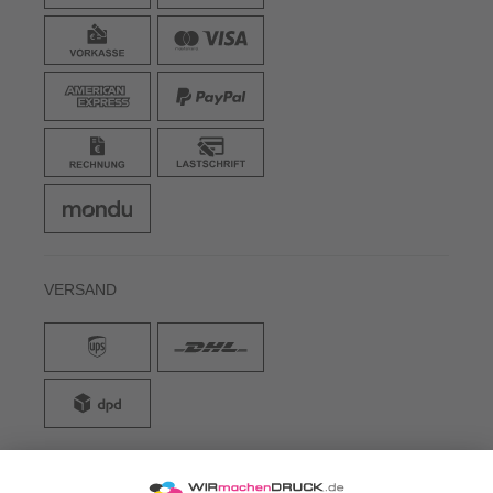
VERSAND
WIRmachenDRUCK GmbH