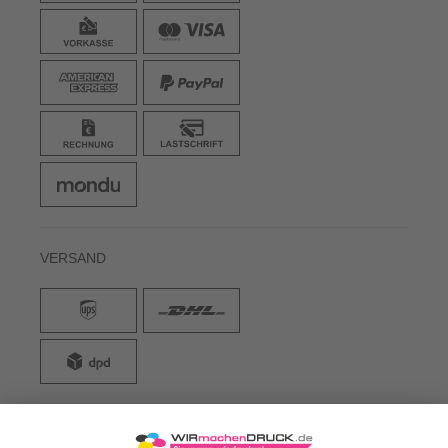
VERSAND
WIRmachenDRUCK GmbH