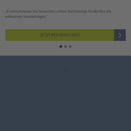
ders schön: hochwertige Postkarten mit
„Sichtbar und wirkungsvol
“
Blick überzeugen.“
ZT BEEINDRUCKEN
J