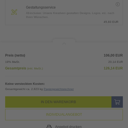
Gestaltungsservice
All-inclusive: Unsere Kreativen gestalten Designs, Logos, etc. nach
Ihren Wünschen.
45,83
EUR
Preis (netto)
106,00
EUR
19% MwSt.
20,14
EUR
Gesamtpreis
126,14
EUR
(inkl. MwSt.)
Keine versteckten Kosten:
Gesamtgewicht ca. 2,823 kg
Papiergewichtsrechner
IN DEN WARENKORB
INDIVIDUALANGEBOT
Angebot drucken