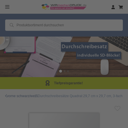
Tiefpreisgarantie!
vorne schwarz/weiß
Durchschreibesätze Quadrat 29,7 cm x 29,7 cm, 3-fach, 1/0