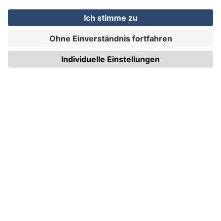
WIRmachenDRUCK GmbH
Illerstraße 15
71522 Backnang
Tel.: +49 (0) 711 995 982 - 20
Fax: +49 (0) 711 995 982 - 21
SOCIAL MEDIA
ZERTIFIZIERUNGEN