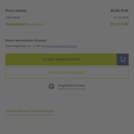
Preis (netto)
80,80
EUR
19% MwSt.
15,35
EUR
Gesamtpreis
96,15
EUR
(inkl. MwSt.)
Keine versteckten Kosten:
Gesamtgewicht ca. 1,764 kg
Papiergewichtsrechner
IN DEN WARENKORB
INDIVIDUALANGEBOT
Angebot drucken
Datenblatt und Druckvorlagen