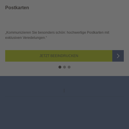
Wahlwerbung
 schön: hochwertige Postkarten mit
„Sichtbar und wirkungsvoll – 
Blick überzeugen.“
 BEEINDRUCKEN
JETZ