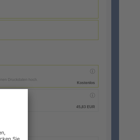
enen Druckdaten hoch.
Kostenlos
hen.
45,83 EUR