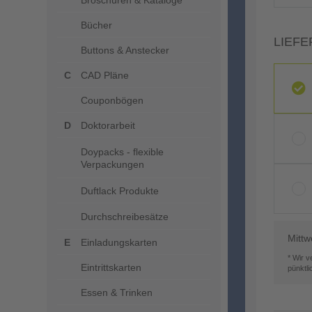
Broschüren & Kataloge
Bücher
LIEFE
Buttons & Anstecker
CAD Pläne
Couponbögen
Doktorarbeit
Doypacks - flexible
Verpackungen
Duftlack Produkte
Durchschreibesätze
Mittw
Einladungskarten
* Wir 
Eintrittskarten
pünktl
Essen & Trinken