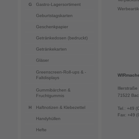
Gastro-Lagersortiment
Werbeartik
Geburtstagskarten
Geschenkpapier
Getränkedosen (bedruckt)
Getränkekarten
Gläser
Greenscreen-Roll-ups & -
WIRmach
Faltdisplays
Illerstraße
Gummibärchen &
71522 Bac
Fruchtgummis
Haftnotizen & Klebezettel
Tel.: +49 (
Fax: +49 (
Handyhüllen
Hefte