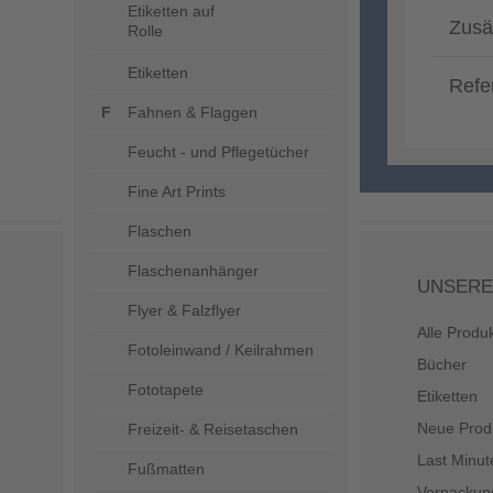
Etiketten auf
Zusä
Rolle
Etiketten
Refe
Fahnen & Flaggen
Feucht - und Pflegetücher
Fine Art Prints
Flaschen
Flaschenanhänger
UNSERE
Flyer & Falzflyer
Alle Produ
Fotoleinwand / Keilrahmen
Bücher
Fototapete
Etiketten
Neue Prod
Freizeit- & Reisetaschen
Last Minut
Fußmatten
Verpackun