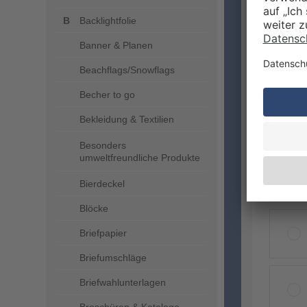
Backlightfolie
Banner & Planen
Beachflags/Snowflags
Becher to go
Bekleidung & Textilien
VERA
Besonders
umweltfreundliche Produkte
Bierdeckel
Blöcke
Briefpapier
Briefumschläge
Briefwahlunterlagen