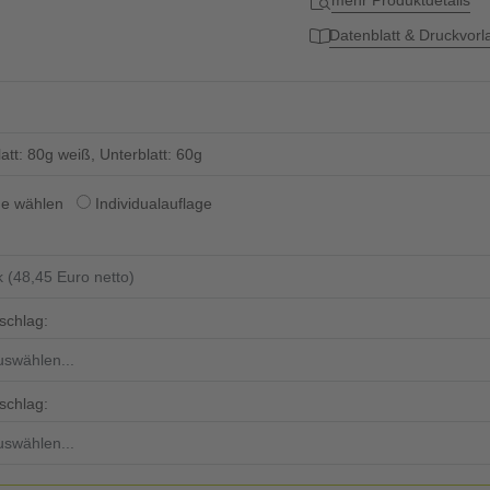
mehr Produktdetails
Datenblatt & Druckvor
att: 80g weiß, Unterblatt: 60g
ge wählen
Individualauflage
schlag:
schlag: