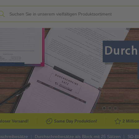
Slide
loser Versand!
Same Day Produktion!
2 Millio
schreibesätze
Durchschreibesätze als Block mit 25 Sätzen
SD-Bl