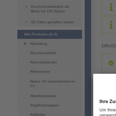
Durchschreibesätze als
Block mit 100 Sätzen
SD-Sätze gestalten lassen
Alle Produkte (A-Z)
Abizeitung
DRUC
Abschlussarbeit
Adventskalender
Aktenordner
Aktion: Ihr Unternehmen im
TV
Allwetterplakate
ZUSA
Angebotsmappen
Aufkleber