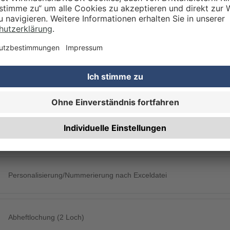
Qualitätskontrolle (von Experten empf.)
Rechnung zusätzlich per Post
RBEITUNG & VEREDELUNG
Perforierung
Personalisierung/Nummerierung nach Exceldatei
Abheftlochung (2 Loch)