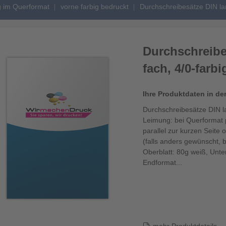
g im Querformat
vorne farbig bedruckt
Durchschreibesätze DIN lan
Durchschreibes
fach, 4/0-farbi
Ihre Produktdaten in de
Durchschreibesätze DIN la
Leimung: bei Querformat p
parallel zur kurzen Seite 
(falls anders gewünscht, 
Oberblatt: 80g weiß, Unter
Endformat...