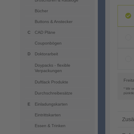
Broschüren & Kataloge
Bücher
Buttons & Anstecker
CAD Pläne
Couponbögen
Doktorarbeit
Doypacks - flexible
Verpackungen
Freit
Duftlack Produkte
* Wir 
Durchschreibesätze
pünktl
Einladungskarten
Eintrittskarten
Zusä
Essen & Trinken