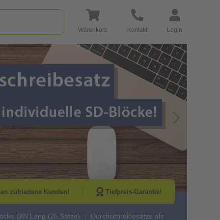
Warenkorb
Kontakt
Login
Go to Next Sli
nen zufriedene Kunden!
Tiefpreis-Garantie!
öcke DIN Lang (25 Sätze)
Durchschreibesätze als