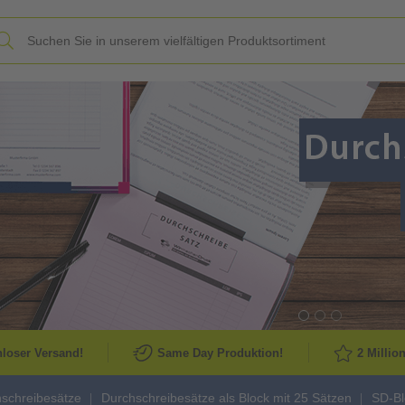
Slide
loser Versand!
Same Day Produktion!
2 Millio
schreibesätze
Durchschreibesätze als Block mit 25 Sätzen
SD-Bl