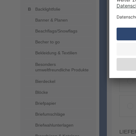
Backlightfolie
Banner & Planen
Beachflags/Snowflags
VERA
Becher to go
Bekleidung & Textilien
Besonders
umweltfreundliche Produkte
Bierdeckel
Blöcke
Briefpapier
Briefumschläge
Briefwahlunterlagen
LIEFE