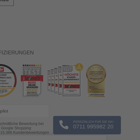
FIZIERUNGEN
pilot
PERSÖNLICH FÜR SIE DA!
chnittliche Bewertung bei
0711 995982 20
Google Shopping:
s
15.386
Kundenbewertungen
(Stand: 07.08.2026)