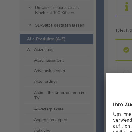
Durchschreibesätze als
Block mit 100 Sätzen
SD-Sätze gestalten lassen
DRUC
Alle Produkte (A-Z)
Abizeitung
Abschlussarbeit
Adventskalender
Aktenordner
Aktion: Ihr Unternehmen im
ZUSA
TV
Allwetterplakate
Angebotsmappen
Aufkleber