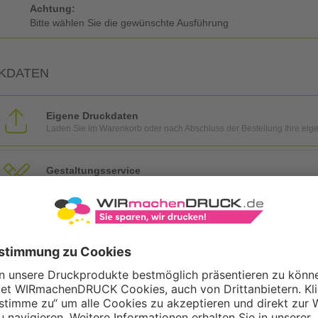
Achtung:
Bitte wählen Sie die gewünschte Ausführung
KDATEN
Eigene Druckdaten
Laden Sie im Warenkorb oder nach Abschluss der Bestellung Ihre eig
Gestaltungsservice
Unser Kreativteam gestaltet Druckdaten, Logos etc. nach Ihren Wünsc
TZOPTIONEN
Qualitätskontrolle (von Experten empf.)