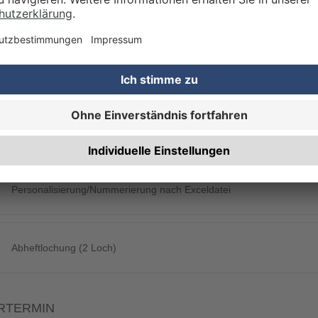
Rechnung zusätzlich per Post
RBEITUNG & VEREDELUNG
Perforierung
Personalisierung/Nummerierung nach Exceldatei
Abheftlochung (2 Loch)
RTERMIN