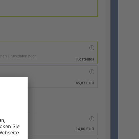
enen Druckdaten hoch.
Kostenlos
hen.
45,83 EUR
14,00 EUR