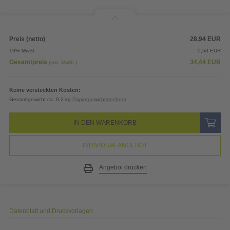
Preis (netto)
28,94
EUR
19% MwSt.
5,50
EUR
Gesamtpreis
34,44
EUR
(inkl. MwSt.)
Keine versteckten Kosten:
Gesamtgewicht ca. 0,2 kg
Papiergewichtsrechner
IN DEN WARENKORB
INDIVIDUALANGEBOT
Angebot drucken
Datenblatt und Druckvorlagen