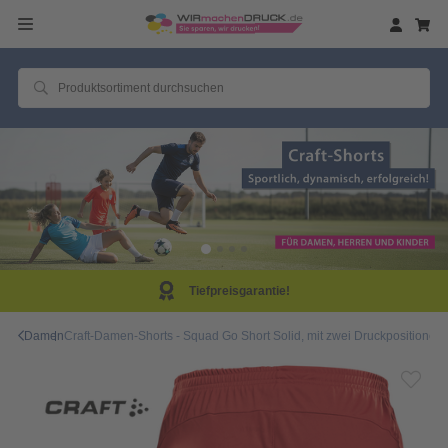
arantie!
Same Day P
Damen
Craft-Damen-Shorts - Squad Go Short Solid, mit zwei Druckpositionen