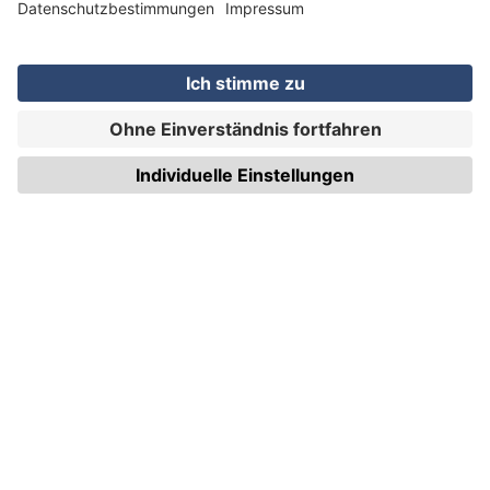
WIRmachenDRUCK GmbH
Illerstraße 15
71522 Backnang
Tel.: +49 (0) 711 995 982 - 20
Fax: +49 (0) 711 995 982 - 21
SOCIAL MEDIA
ZERTIFIZIERUNGEN