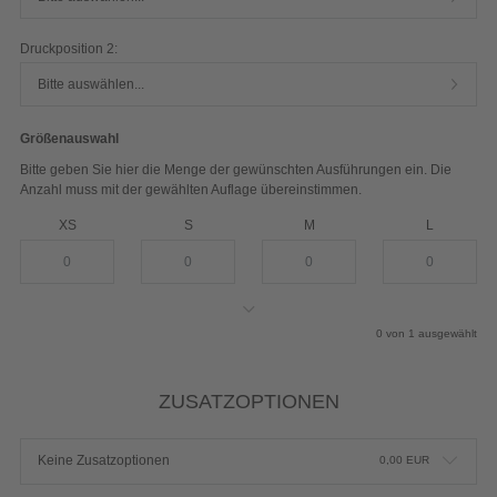
Druckposition 2:
Bitte auswählen...
Größenauswahl
Bitte geben Sie hier die Menge der gewünschten Ausführungen ein. Die
Anzahl muss mit der gewählten Auflage übereinstimmen.
XS
S
M
L
XL
XXL
0
von
1
ausgewählt
ZUSATZOPTIONEN
Keine Zusatzoptionen
0,00
EUR