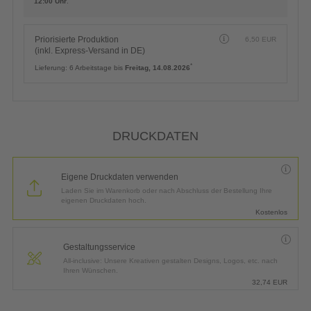
12:00 Uhr
.
Priorisierte Produktion
6,50
EUR
(inkl. Express-Versand in DE)
*
Lieferung:
6 Arbeitstage bis
Freitag, 14.08.2026
DRUCKDATEN
Eigene Druckdaten verwenden
Laden Sie im Warenkorb oder nach Abschluss der Bestellung Ihre
eigenen Druckdaten hoch.
Kostenlos
Gestaltungsservice
All-inclusive: Unsere Kreativen gestalten Designs, Logos, etc. nach
Ihren Wünschen.
32,74
EUR