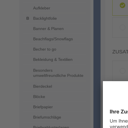
Aufkleber
Backlightfolie
Banner & Planen
Beachflags/Snowflags
Becher to go
ZUSA
Bekleidung & Textilien
Besonders
umweltfreundliche Produkte
Bierdeckel
Blöcke
Briefpapier
Briefumschläge
Briefwahlunterlagen