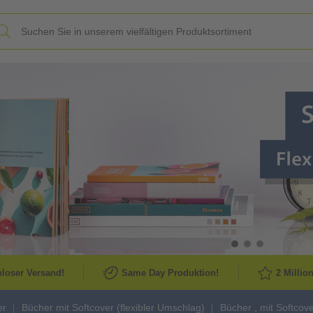
Slide
loser Versand!
Same Day Produktion!
2 Millio
er
Bücher mit Softcover (flexibler Umschlag)
Bücher , mit Softcov