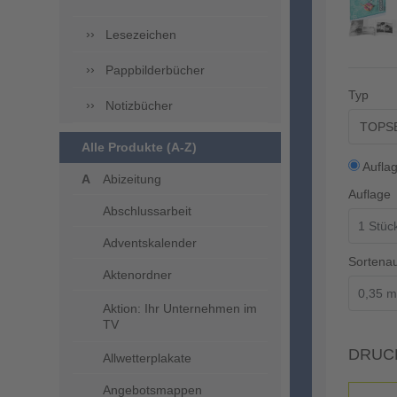
Lesezeichen
Pappbilderbücher
Typ
Notizbücher
TOPSEL
Alle Produkte (A-Z)
Aufla
Abizeitung
Auflage
Abschlussarbeit
Adventskalender
Sortena
Aktenordner
Aktion: Ihr Unternehmen im
TV
DRUC
Allwetterplakate
Angebotsmappen