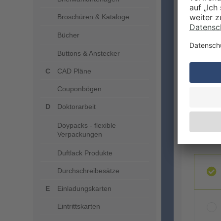
Broschüren & Kataloge
VERA
Bücher
Buttons & Anstecker
CAD Pläne
Couponbögen
Unse
freu
Doktorarbeit
Doypacks - flexible
Verpackungen
MEHR
Duftlack Produkte
Durchschreibesätze
Einladungskarten
Eintrittskarten