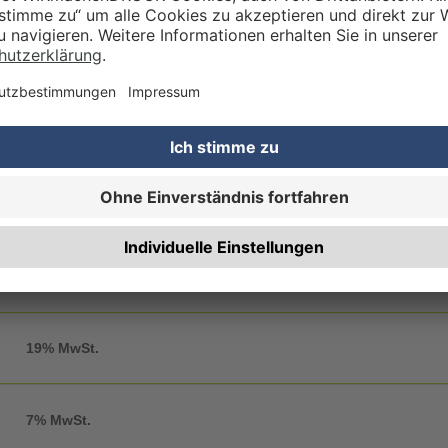
RBEITUNG & VEREDELUNG
Einzeln in Folie einschweißen
re hochwertige Fadenheftung ist ab einer Auflage von 5 Stk. erhältlich
en wir uns über Ihre
Sonderanfrage
.
WERTSTEUERSATZ
19% MwSt.
7% MwSt.