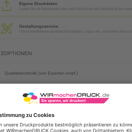
Eigene Druckdaten
Laden Sie im Warenkorb oder nach Abschluss der Bestellung Ihre eig
Gestaltungsservice
Unser Kreativteam gestaltet Druckdaten, Logos etc. nach Ihren Wünsc
TZOPTIONEN
Qualitätskontrolle (von Experten empf.)
Rechnung zusätzlich per Post
Konvertierung Ihrer Daten (Word, Illustrator oder InDesign) in eine