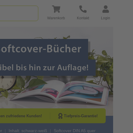
Warenkorb
Kontakt
Login
Go to Next Sli
nen zufriedene Kunden!
Tiefpreis-Garantie!
er
Inhalt: schwarz-weiß
Softcover DIN A5 quer