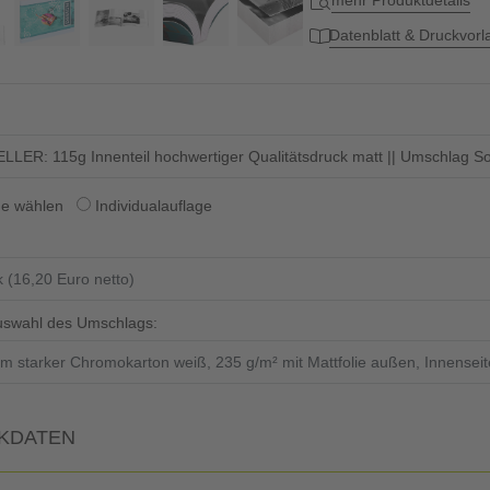
mehr Produktdetails
(42,6 cm + 0,4 cm für Buc
Datenblatt & Druckvor
LER: 115g Innenteil hochwertiger Qualitätsdruck matt || Umschlag Sof
ge wählen
Individualauflage
uswahl des Umschlags:
KDATEN