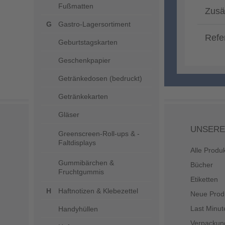
Fußmatten
Zusä
Gastro-Lagersortiment
Refe
Geburtstagskarten
Geschenkpapier
Getränkedosen (bedruckt)
Getränkekarten
Gläser
UNSERE
Greenscreen-Roll-ups & -
Faltdisplays
Alle Produ
Gummibärchen &
Bücher
Fruchtgummis
Etiketten
Haftnotizen & Klebezettel
Neue Prod
Last Minut
Handyhüllen
Verpackun