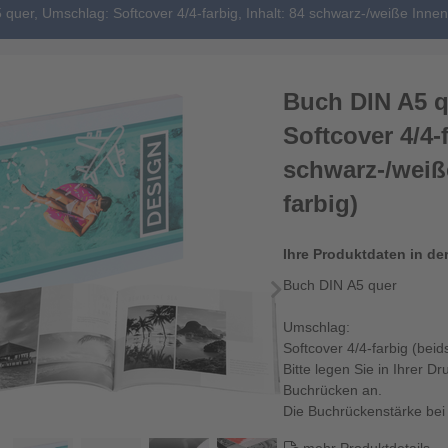
quer, Umschlag: Softcover 4/4-farbig, Inhalt: 84 schwarz-/weiße Innens
Buch DIN A5 q
Softcover 4/4-f
schwarz-/weiße
farbig)
Ihre Produktdaten in de
Buch DIN A5 quer
Umschlag:
Softcover 4/4-farbig (beid
Bitte legen Sie in Ihrer D
Buchrücken an.
Die Buchrückenstärke be
Datenformat bei Klebebi