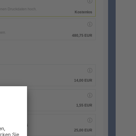
enen Druckdaten hoch.
Kostenlos
hen.
480,75 EUR
14,00 EUR
1,55 EUR
 PDF-Druckdatei
25,00 EUR