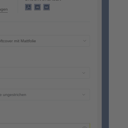
hrück...
lagen
tcover mit Mattfolie