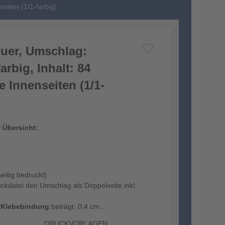
eiten (1/1-farbig)
uer, Umschlag:
arbig, Inhalt: 84
 Innenseiten (1/1-
r Übersicht:
seitig bedruckt)
ruckdatei den Umschlag als Doppelseite inkl.
i
Klebebindung
beträgt: 0,4 cm
ndung:
DRUCKVORLAGEN