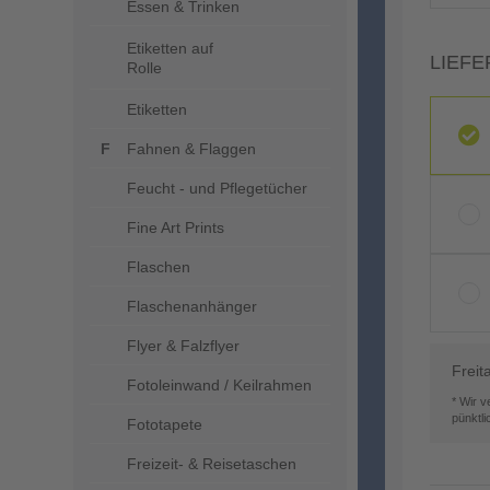
Essen & Trinken
Etiketten auf
LIEFE
Rolle
Etiketten
Fahnen & Flaggen
Feucht - und Pflegetücher
Fine Art Prints
Flaschen
Flaschenanhänger
Flyer & Falzflyer
Freit
Fotoleinwand / Keilrahmen
* Wir 
pünktl
Fototapete
Freizeit- & Reisetaschen