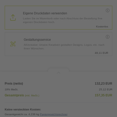
Eigene Druckdaten verwenden
Laden Sie im Warenkorb oder nach Abschluss der Bestellung Ihre
eigenen Druckdaten hoch.
Kostenlos
Gestaltungsservice
All-inclusive: Unsere Kreativen gestalten Designs, Logos, etc. nach
Ihren Wünschen.
49,11
EUR
Preis (netto)
132,23
EUR
19% MwSt.
25,12
EUR
Gesamtpreis
157,35
EUR
(inkl. MwSt.)
Keine versteckten Kosten:
Gesamtgewicht ca. 4,236 kg
Papiergewichtsrechner