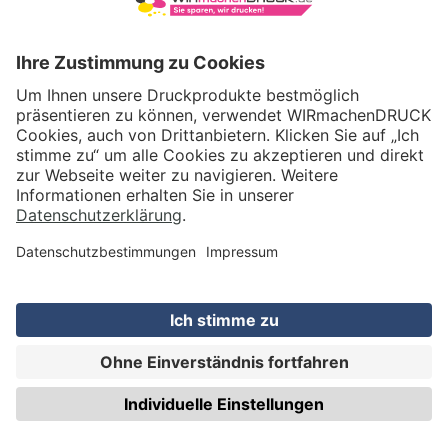
VERSAND
WIRmachenDRUCK GmbH
Illerstraße 15
71522 Backnang
Tel.: +49 (0) 711 995 982 - 20
Fax: +49 (0) 711 995 982 - 21