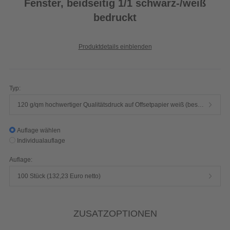
Fenster, beidseitig 1/1 schwarz-/weiß
bedruckt
Produktdetails einblenden
Typ:
120 g/qm hochwertiger Qualitätsdruck auf Offsetpapier weiß (beschreibbar, Inkjet- und Laserdruck geeignet)
Auflage wählen
Individualauflage
Auflage:
100 Stück (132,23 Euro netto)
ZUSATZOPTIONEN