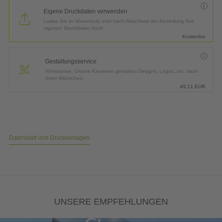
Eigene Druckdaten verwenden
Laden Sie im Warenkorb oder nach Abschluss der Bestellung Ihre
eigenen Druckdaten hoch.
Kostenlos
Gestaltungsservice
All-inclusive: Unsere Kreativen gestalten Designs, Logos, etc. nach
Ihren Wünschen.
49,11
EUR
Datenblatt und Druckvorlagen
UNSERE EMPFEHLUNGEN