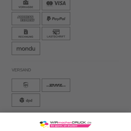
VERSAND
WIRmachenDRUCK GmbH