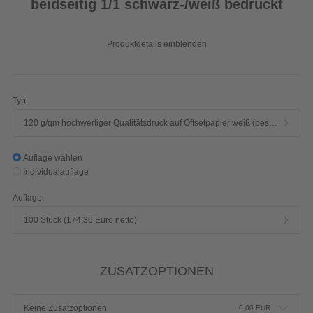
beidseitig 1/1 schwarz-/weiß bedruckt
Produktdetails einblenden
Typ:
120 g/qm hochwertiger Qualitätsdruck auf Offsetpapier weiß (beschreibbar, Inkjet- und Laserdruck geeignet)
Auflage wählen
Individualauflage
Auflage:
100 Stück (174,36 Euro netto)
ZUSATZOPTIONEN
Keine Zusatzoptionen
0,00
EUR