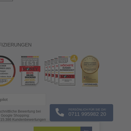
FIZIERUNGEN
pilot
PERSÖNLICH FÜR SIE DA!
chnittliche Bewertung bei
0711 995982 20
Google Shopping:
s
15.386
Kundenbewertungen
(Stand: 08.08.2026)