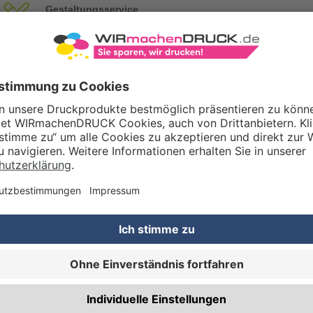
Gestaltungsservice
Unser Kreativteam gestaltet Druckdaten, Logos etc. nach Ihren Wünsc
TZOPTIONEN
Qualitätskontrolle (von Experten empf.)
Rechnung zusätzlich per Post
RBEITUNG & VEREDELUNG
Abheftlochung (2 Loch)