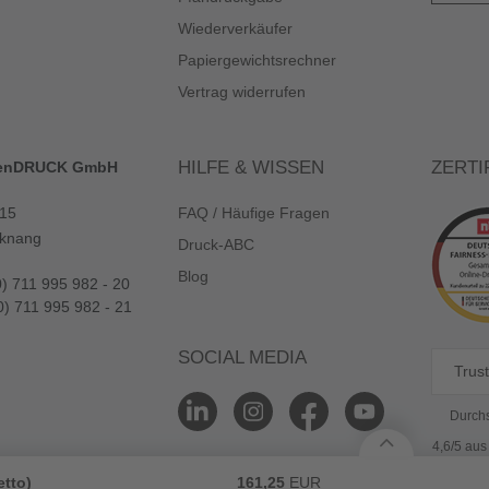
Wiederverkäufer
Papiergewichtsrechner
Vertrag widerrufen
HILFE & WISSEN
ZERTI
enDRUCK GmbH
 15
FAQ / Häufige Fragen
knang
Druck-ABC
Blog
0) 711 995 982 - 20
0) 711 995 982 - 21
SOCIAL MEDIA
Trust
Durchs
4,6/5 au
etto)
161,25
EUR