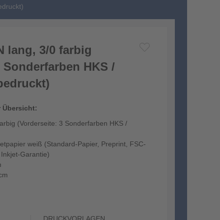
edruckt)
 lang, 3/0 farbig
3 Sonderfarben HKS /
bedruckt)
r Übersicht:
farbig (Vorderseite: 3 Sonderfarben HKS /
etpapier weiß (Standard-Papier, Preprint, FSC-
d Inkjet-Garantie)
m
 cm
DRUCKVORLAGEN