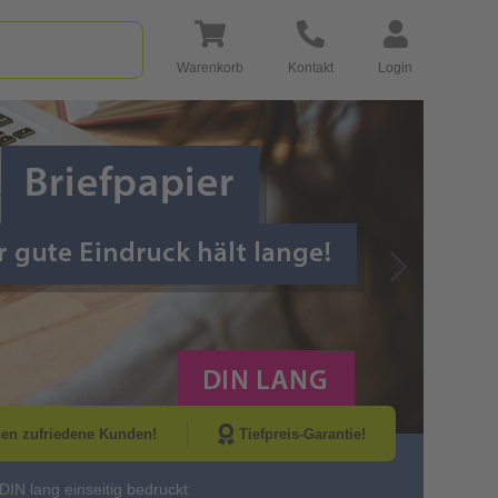
Warenkorb
Kontakt
Login
Go to Next Sli
nen zufriedene Kunden!
Tiefpreis-Garantie!
 DIN lang einseitig bedruckt