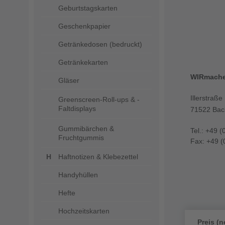
Geburtstagskarten
Geschenkpapier
Getränkedosen (bedruckt)
Getränkekarten
WIRmach
Gläser
Illerstraße
Greenscreen-Roll-ups & -
Faltdisplays
71522 Bac
Gummibärchen &
Tel.: +49 (
Fruchtgummis
Fax: +49 (
Haftnotizen & Klebezettel
Handyhüllen
Hefte
Hochzeitskarten
Preis (n