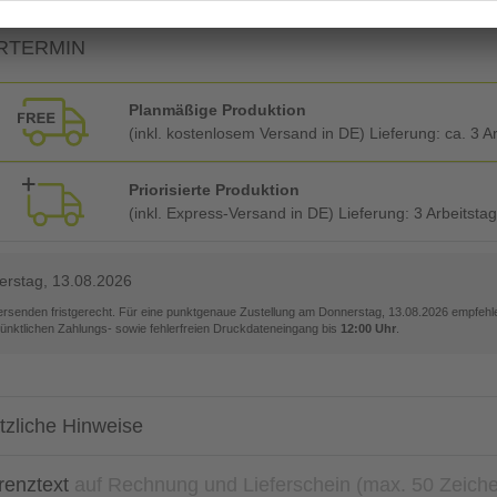
RTERMIN
Planmäßige Produktion
(inkl. kostenlosem Versand in DE) Lieferung:
ca. 3 A
Priorisierte Produktion
(inkl. Express-Versand in DE) Lieferung:
3 Arbeitsta
rstag, 13.08.2026
versenden fristgerecht. Für eine punktgenaue Zustellung am
Donnerstag, 13.08.2026
empfehle
pünktlichen Zahlungs- sowie fehlerfreien Druckdateneingang bis
12:00 Uhr
.
tzliche Hinweise
renztext
auf Rechnung und Lieferschein (max. 50 Zeich