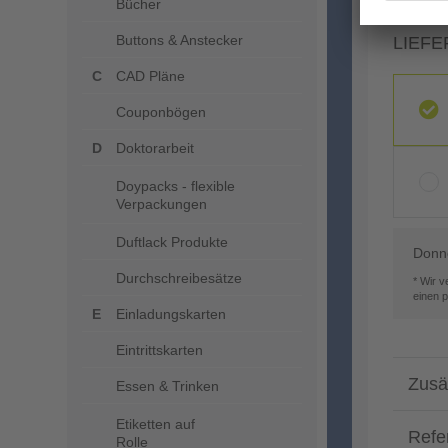
Bücher
Buttons & Anstecker
LIEFE
CAD Pläne
Couponbögen
Doktorarbeit
Doypacks - flexible
Verpackungen
Duftlack Produkte
Donne
Durchschreibesätze
* Wir 
einen 
Einladungskarten
Eintrittskarten
Zusä
Essen & Trinken
Etiketten auf
Refe
Rolle