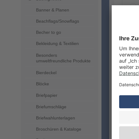
Banner & Planen
Beachflags/Snowflags
ZUSA
Becher to go
Bekleidung & Textilien
Besonders
umweltfreundliche Produkte
Bierdeckel
Blöcke
Briefpapier
VERA
Briefumschläge
Briefwahlunterlagen
Broschüren & Kataloge