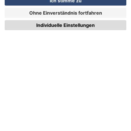
WIRmachenDRUCK GmbH
Illerstraße 15
71522 Backnang
Tel.: +49 (0) 711 995 982 - 20
Fax: +49 (0) 711 995 982 - 21
SOCIAL MEDIA
ZERTIFIZIERUNGEN