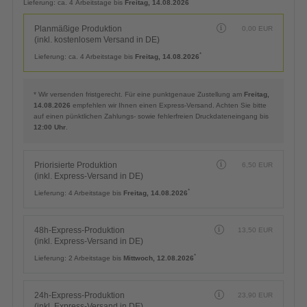
*
Lieferung:
ca. 4 Arbeitstage bis
Freitag, 14.08.2026
Planmäßige Produktion
0,00
EUR
(inkl. kostenlosem Versand in DE)
*
Lieferung:
ca. 4 Arbeitstage bis
Freitag, 14.08.2026
* Wir versenden fristgerecht. Für eine punktgenaue Zustellung am
Freitag,
14.08.2026
empfehlen wir Ihnen einen Express-Versand. Achten Sie bitte
auf einen pünktlichen Zahlungs- sowie fehlerfreien Druckdateneingang bis
12:00 Uhr
.
Priorisierte Produktion
6,50
EUR
(inkl. Express-Versand in DE)
*
Lieferung:
4 Arbeitstage bis
Freitag, 14.08.2026
48h-Express-Produktion
13,50
EUR
(inkl. Express-Versand in DE)
*
Lieferung:
2 Arbeitstage bis
Mittwoch, 12.08.2026
24h-Express-Produktion
23,90
EUR
(inkl. Express-Versand in DE)