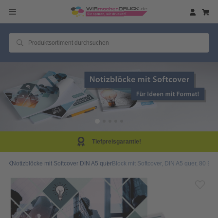
eisgarantie!
Same D
Notizblöcke mit Softcover DIN A5 quer
Block mit Softcover, DIN A5 quer, 80 Bla