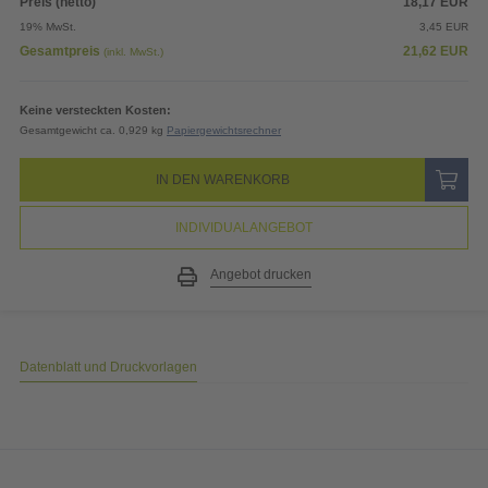
Preis (netto)
18,17
EUR
19% MwSt.
3,45
EUR
Gesamtpreis
21,62
EUR
(inkl. MwSt.)
Keine versteckten Kosten:
Gesamtgewicht ca. 0,929 kg
Papiergewichtsrechner
IN DEN WARENKORB
INDIVIDUALANGEBOT
Angebot drucken
Datenblatt und Druckvorlagen