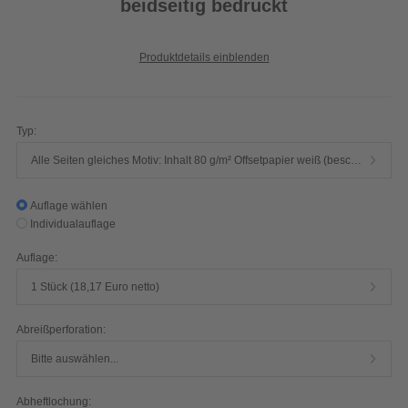
beidseitig bedruckt
Produktdetails einblenden
Typ:
Alle Seiten gleiches Motiv: Inhalt 80 g/m² Offsetpapier weiß (beschreib- und bestempelbar) || Umschlag 350 g/m² Bilderdruckpapier matt
Auflage wählen
Individualauflage
Auflage:
1 Stück (18,17 Euro netto)
Abreißperforation:
Bitte auswählen...
Abheftlochung: