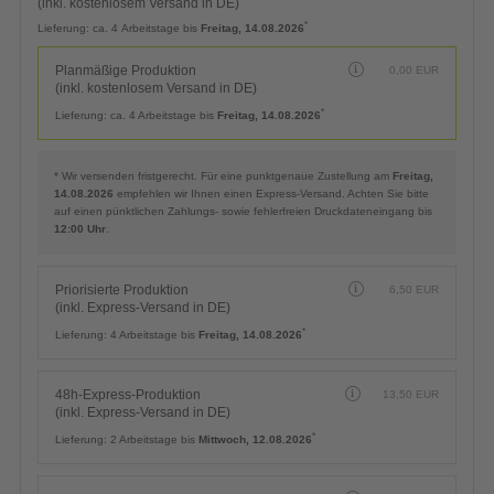
* Wir versenden fristgerecht. Für eine punktgenaue Zustellung am
Freitag,
14.08.2026
empfehlen wir Ihnen einen Express-Versand. Achten Sie bitte
auf einen pünktlichen Zahlungs- sowie fehlerfreien Druckdateneingang bis
12:00 Uhr
.
Priorisierte Produktion
6,50
EUR
(inkl. Express-Versand in DE)
*
Lieferung:
4 Arbeitstage bis
Freitag, 14.08.2026
48h-Express-Produktion
13,50
EUR
(inkl. Express-Versand in DE)
*
Lieferung:
2 Arbeitstage bis
Mittwoch, 12.08.2026
24h-Express-Produktion
23,90
EUR
(inkl. Express-Versand in DE)
*
Lieferung:
1 Arbeitstag bis
Dienstag, 11.08.2026