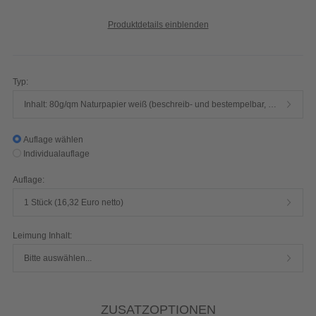
Typ:
Inhalt: 80g/qm Naturpapier weiß (beschreib- und bestempelbar, PEFC) || Umschlag: 170g/qm Bilderdruck matt (PEFC)
Auflage wählen
Individualauflage
Auflage:
1 Stück (16,32 Euro netto)
Leimung Inhalt:
Bitte auswählen...
ZUSATZOPTIONEN
Keine Zusatzoptionen
0,00
EUR