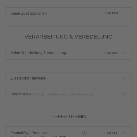
VERARBEITUNG & VEREDELUNG
Keine Verarbeitung & Veredelung
0,00
EUR
Zusätzliche Hinweise
Referenztext
(Erscheint auf Rechnung und Lieferschein)
LIEFERTERMIN
Planmäßige Produktion
0,00
EUR
(inkl. kostenlosem Versand in DE)
*
Lieferung:
ca. 4 Arbeitstage bis
Freitag, 14.08.2026
Planmäßige Produktion
0,00
EUR
(inkl. kostenlosem Versand in DE)
*
Lieferung:
ca. 4 Arbeitstage bis
Freitag, 14.08.2026