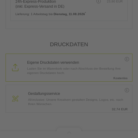
DRUCKDATEN
Eigene Druckdaten verwenden
Laden Sie im Warenkorb oder nach Abschluss der Bestellung Ihre
eigenen Druckdaten hoch.
Kostenlos
Gestaltungsservice
All-inclusive: Unsere Kreativen gestalten Designs, Logos, etc. nach
Ihren Wünschen.
32,74
EUR
Preis (netto)
16,32
EUR
19% MwSt.
3,10
EUR
Gesamtpreis
19,42
EUR
(inkl. MwSt.)