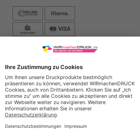
VERSAND
WIRmachenDRUCK GmbH
Illerstraße 15
71522 Backnang